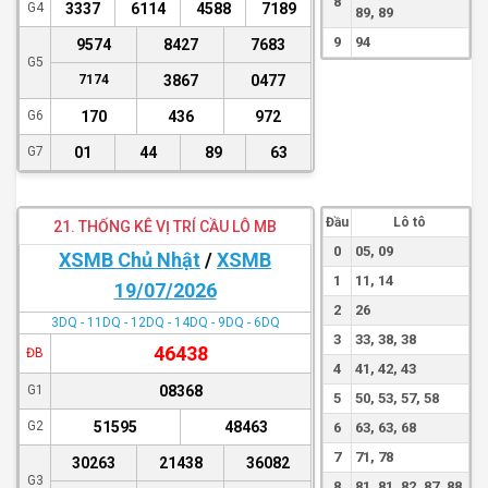
8
G4
3
3
3
7
6
1
1
4
4
5
8
8
7
1
8
9
89
,
89
9
94
9
5
7
4
8
4
2
7
7
6
8
3
G5
7
1
7
4
3
8
6
7
0
4
7
7
G6
1
7
0
4
3
6
9
7
2
G7
0
1
4
4
8
9
6
3
Đầu
Lô tô
21. THỐNG KÊ VỊ TRÍ CẦU LÔ MB
0
05
,
09
XSMB Chủ Nhật
/
XSMB
1
11
,
14
19/07/2026
2
26
3DQ - 11DQ - 12DQ - 14DQ - 9DQ - 6DQ
3
33
,
38
,
38
4
6
4
3
8
ĐB
4
41
,
42
,
43
G1
0
8
3
6
8
5
50
,
53
,
57
,
58
G2
5
1
5
9
5
4
8
4
6
3
6
63
,
63
,
68
7
71
,
78
3
0
2
6
3
2
1
4
3
8
3
6
0
8
2
G3
8
81
,
81
,
82
,
87
,
88