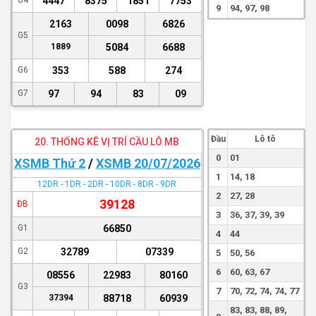
G4
4
4
4
7
8
3
7
5
1
8
5
1
7
7
5
3
9
94
,
97
,
98
2
1
6
3
0
0
9
8
6
8
2
6
G5
1
8
8
9
5
0
8
4
6
6
8
8
G6
3
5
3
5
8
8
2
7
4
G7
9
7
9
4
8
3
0
9
Đầu
Lô tô
20. THỐNG KÊ VỊ TRÍ CẦU LÔ MB
0
01
XSMB Thứ 2
/
XSMB 20/07/2026
1
14
,
18
12DR - 1DR - 2DR - 10DR - 8DR - 9DR
2
27
,
28
3
9
1
2
8
ĐB
3
36
,
37
,
39
,
39
G1
6
6
8
5
0
4
44
G2
3
2
7
8
9
0
7
3
3
9
5
50
,
56
6
60
,
63
,
67
0
8
5
5
6
2
2
9
8
3
8
0
1
6
0
G3
7
70
,
72
,
74
,
74
,
77
3
7
3
9
4
8
8
7
1
8
6
0
9
3
9
83
,
83
,
88
,
89
,