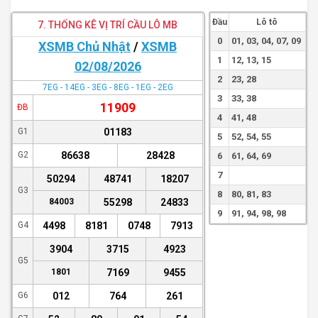
Đầu
Lô tô
7. THỐNG KÊ VỊ TRÍ CẦU LÔ MB
0
01
,
03
,
04
,
07
,
09
XSMB Chủ Nhật
/
XSMB
1
12
,
13
,
15
02/08/2026
2
23
,
28
7EG - 14EG - 3EG - 8EG - 1EG - 2EG
3
33
,
38
1
1
9
0
9
ĐB
4
41
,
48
G1
0
1
1
8
3
5
52
,
54
,
55
G2
8
6
6
3
8
2
8
4
2
8
6
61
,
64
,
69
7
5
0
2
9
4
4
8
7
4
1
1
8
2
0
7
G3
8
80
,
81
,
83
8
4
0
0
3
5
5
2
9
8
2
4
8
3
3
9
91
,
94
,
98
,
98
G4
4
4
9
8
8
1
8
1
0
7
4
8
7
9
1
3
3
9
0
4
3
7
1
5
4
9
2
3
G5
1
8
0
1
7
1
6
9
9
4
5
5
G6
0
1
2
7
6
4
2
6
1