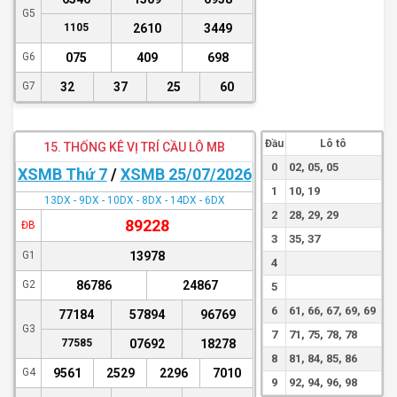
G5
1
1
0
5
2
6
1
0
3
4
4
9
G6
0
7
5
4
0
9
6
9
8
G7
3
2
3
7
2
5
6
0
Đầu
Lô tô
15. THỐNG KÊ VỊ TRÍ CẦU LÔ MB
0
02
,
05
,
05
XSMB Thứ 7
/
XSMB 25/07/2026
1
10
,
19
13DX - 9DX - 10DX - 8DX - 14DX - 6DX
2
28
,
29
,
29
8
9
2
2
8
ĐB
3
35
,
37
G1
1
3
9
7
8
4
G2
8
6
7
8
6
2
4
8
6
7
5
6
61
,
66
,
67
,
69
,
69
7
7
1
8
4
5
7
8
9
4
9
6
7
6
9
G3
7
71
,
75
,
78
,
78
7
7
5
8
5
0
7
6
9
2
1
8
2
7
8
8
81
,
84
,
85
,
86
G4
9
5
6
1
2
5
2
9
2
2
9
6
7
0
1
0
9
92
,
94
,
96
,
98