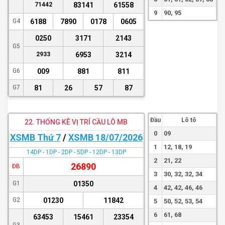
7
1
4
4
2
8
3
1
4
1
6
1
5
5
8
9
90
,
95
G4
6
1
8
8
7
8
9
0
0
1
7
8
0
6
0
5
0
2
5
0
3
1
7
1
2
1
4
3
G5
2
9
3
3
6
9
5
3
3
2
1
4
G6
0
0
9
8
8
1
8
1
1
G7
8
1
2
6
5
7
8
7
Đầu
Lô tô
22. THỐNG KÊ VỊ TRÍ CẦU LÔ MB
0
09
XSMB Thứ 7
/
XSMB 18/07/2026
1
12
,
18
,
19
14DP - 1DP - 2DP - 5DP - 12DP - 13DP
2
21
,
22
2
6
8
9
0
ĐB
3
30
,
32
,
32
,
34
G1
0
1
3
5
0
4
42
,
42
,
46
,
46
G2
0
1
2
3
0
1
1
8
4
2
5
50
,
52
,
53
,
54
6
61
,
68
6
3
4
5
3
1
5
4
6
1
2
3
3
5
4