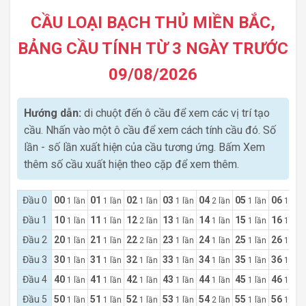
CẦU LOẠI BẠCH THỦ MIỀN BẮC,
BẢNG CẦU TÍNH TỪ 3 NGÀY TRƯỚC
09/08/2026
Hướng dẫn:
di chuột đến ô cầu để xem các vị trí tạo
cầu. Nhấn vào một ô cầu để xem cách tính cầu đó. Số
lần - số lần xuất hiện của cầu tương ứng. Bấm Xem
thêm số cầu xuất hiện theo cặp để xem thêm.
Đầu 0
00
01
02
03
04
05
06
1 lần
1 lần
1 lần
1 lần
2 lần
1 lần
1 lần
Đầu 1
10
11
12
13
14
15
16
1 lần
1 lần
2 lần
1 lần
1 lần
1 lần
1 lần
Đầu 2
20
21
22
23
24
25
26
1 lần
1 lần
2 lần
1 lần
1 lần
1 lần
1 lần
Đầu 3
30
31
32
33
34
35
36
1 lần
1 lần
1 lần
1 lần
1 lần
1 lần
1 lần
Đầu 4
40
41
42
43
44
45
46
1 lần
1 lần
1 lần
1 lần
1 lần
1 lần
1 lần
Đầu 5
50
51
52
53
54
55
56
1 lần
1 lần
1 lần
1 lần
2 lần
1 lần
1 lần