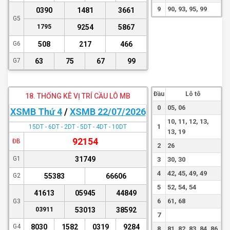
9
90
,
93
,
95
,
99
0
3
9
0
1
4
8
1
3
6
6
1
G5
1
7
9
5
9
2
5
4
5
8
6
7
G6
5
0
8
2
1
7
4
6
6
G7
6
3
7
5
6
7
9
9
Đầu
Lô tô
18. THỐNG KÊ VỊ TRÍ CẦU LÔ MB
0
05
,
06
XSMB Thứ 4
/
XSMB 22/07/2026
10
,
11
,
12
,
13
,
1
15DT - 6DT - 2DT - 5DT - 4DT - 10DT
13
,
19
9
2
1
5
4
ĐB
2
26
G1
3
1
7
4
9
3
30
,
30
4
42
,
45
,
49
,
49
G2
5
5
3
8
3
6
6
6
0
6
5
52
,
54
,
54
4
1
6
1
3
0
5
9
4
5
4
4
8
4
9
6
61
,
68
G3
0
3
9
1
1
5
3
0
1
3
3
8
5
9
2
7
G4
8
0
3
0
1
5
8
2
0
3
1
9
9
2
8
4
8
81
,
82
,
83
,
84
,
86