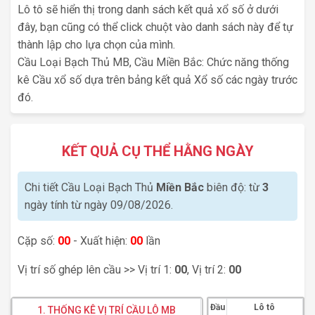
Lô tô sẽ hiển thị trong danh sách kết quả xổ số ở dưới
đây, bạn cũng có thể click chuột vào danh sách này để tự
thành lập cho lựa chọn của mình.
Cầu Loại Bạch Thủ MB, Cầu Miền Bắc: Chức năng thống
kê Cầu xổ số dựa trên bảng kết quả Xổ số các ngày trước
đó.
KẾT QUẢ CỤ THỂ HẰNG NGÀY
Chi tiết Cầu Loại Bạch Thủ
Miền Bắc
biên độ: từ
3
ngày tính từ ngày 09/08/2026.
Cặp số:
00
- Xuất hiện:
00
lần
Vị trí số ghép lên cầu >> Vị trí 1:
00
, Vị trí 2:
00
Đầu
Lô tô
1. THỐNG KÊ VỊ TRÍ CẦU LÔ MB