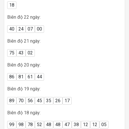
18
Biên độ 22 ngày:
40
24
07
00
Biên độ 21 ngày:
75
43
02
Biên độ 20 ngày:
86
81
61
44
Biên độ 19 ngày:
89
70
56
45
35
26
17
Biên độ 18 ngày:
99
98
78
52
48
48
47
38
12
12
05