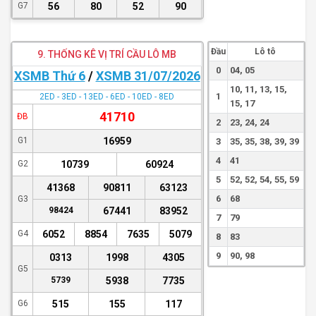
G7
5
6
8
0
5
2
9
0
Đầu
Lô tô
9. THỐNG KÊ VỊ TRÍ CẦU LÔ MB
0
04
,
05
XSMB Thứ 6
/
XSMB 31/07/2026
10
,
11
,
13
,
15
,
1
2ED - 3ED - 13ED - 6ED - 10ED - 8ED
15
,
17
4
1
7
1
0
ĐB
2
23
,
24
,
24
G1
1
6
9
5
9
3
35
,
35
,
38
,
39
,
39
4
41
G2
1
0
7
3
9
6
0
9
2
4
5
52
,
52
,
54
,
55
,
59
4
1
3
6
8
9
0
8
1
1
6
3
1
2
3
6
68
G3
9
8
4
2
4
6
7
4
4
1
8
3
9
5
2
7
79
G4
6
0
5
2
8
8
5
4
7
6
3
5
5
0
7
9
8
83
9
90
,
98
0
3
1
3
1
9
9
8
4
3
0
5
G5
5
7
3
9
5
9
3
8
7
7
3
5
G6
5
1
5
1
5
5
1
1
7