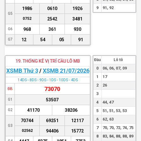
9
91
,
92
1
9
8
6
0
6
1
0
1
9
2
6
G5
0
7
5
2
2
5
4
2
3
4
8
1
G6
9
6
8
3
6
1
9
3
0
G7
1
2
5
4
0
5
9
1
Đầu
Lô tô
19. THỐNG KÊ VỊ TRÍ CẦU LÔ MB
0
06
,
06
,
07
,
09
XSMB Thứ 3
/
XSMB 21/07/2026
1
17
14DS - 8DS - 9DS - 1DS - 10DS - 4DS
2
26
7
3
0
7
0
ĐB
3
G1
5
3
5
0
7
4
44
,
47
G2
4
1
1
7
0
3
8
2
0
6
5
51
,
51
,
53
,
53
6
62
,
63
7
0
7
4
4
6
9
2
5
1
1
2
1
1
7
G3
7
70
,
70
,
72
,
74
,
75
0
2
5
6
2
9
4
4
0
6
1
5
7
7
2
8
83
,
84
,
88
,
88
,
89