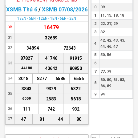
2. THỐNG KÊ VỊ TRÍ CẦU LÔ MB
0
09
XSMB Thứ 6
/
XSMB 07/08/2026
1
11
,
15
,
18
,
18
13EN - 5EN - 12EN - 1EN - 6EN - 2EN
2
22
,
27
,
29
1
6
4
7
9
ĐB
3
32
G1
3
2
6
8
9
42
,
42
,
43
,
43
,
4
44
,
46
,
47
G2
3
4
8
9
4
7
2
6
4
3
5
50
,
56
8
7
8
2
7
4
1
7
4
6
9
1
9
1
5
6
G3
4
4
1
8
0
4
0
6
4
2
8
0
9
5
0
7
77
,
79
G4
3
0
1
8
8
2
7
7
6
5
8
6
6
5
5
6
80
,
80
,
81
,
83
,
8
86
,
89
3
8
4
3
9
3
2
9
5
3
2
2
G5
9
94
6
0
0
9
2
5
8
3
5
6
1
8
G6
1
1
1
7
4
2
9
3
2
G7
4
7
8
1
4
4
8
0