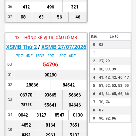
G6
4
1
2
4
9
6
3
2
1
G7
0
8
6
3
5
6
4
6
Đầu
Lô tô
13. THỐNG KÊ VỊ TRÍ CẦU LÔ MB
0
02
XSMB Thứ 2
/
XSMB 27/07/2026
1
7DZ - 4DZ - 15DZ - 2DZ - 12DZ - 6DZ
2
27
,
29
5
4
7
9
6
ĐB
3
30
,
33
,
39
G1
9
0
2
9
0
4
41
,
42
,
42
,
46
,
47
G2
2
8
8
6
6
8
4
5
4
2
5
51
,
52
,
52
,
53
,
55
6
61
,
64
,
65
,
66
,
66
0
6
7
7
0
9
3
6
6
5
5
6
6
6
6
G3
7
70
,
74
7
8
7
5
3
5
5
6
4
1
0
4
6
4
6
8
87
G4
0
0
4
2
3
1
2
7
8
5
4
7
0
1
3
0
9
90
,
92
,
96
4
8
5
2
8
1
6
4
7
6
5
1
G5
8
3
9
2
2
9
6
1
5
1
3
3