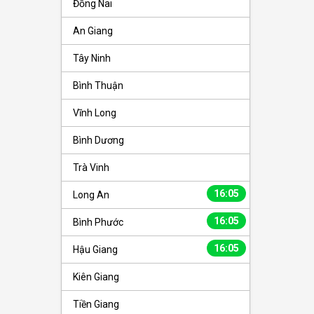
Đồng Nai
An Giang
Tây Ninh
Bình Thuận
Vĩnh Long
Bình Dương
Trà Vinh
16:05
Long An
16:05
Bình Phước
16:05
Hậu Giang
Kiên Giang
Tiền Giang