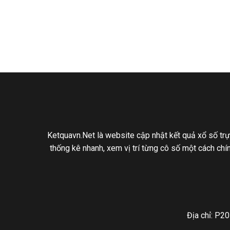
Ketquavn.Net là website cập nhật kết quả xổ số trực
thống kê nhanh, xem vị trí từng cô số một cách chí
Địa chỉ: P20