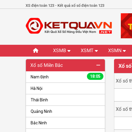
XS điện toán 123 - Kết quả xổ số điện toán 123
XSMB
XSMT
XSMN
Xổ số Miền Bắc
Xổ số
18:05
Nam Định
Xổ số t
Hà Nội
Thái Bình
Xổ số t
Quảng Ninh
Bắc Ninh