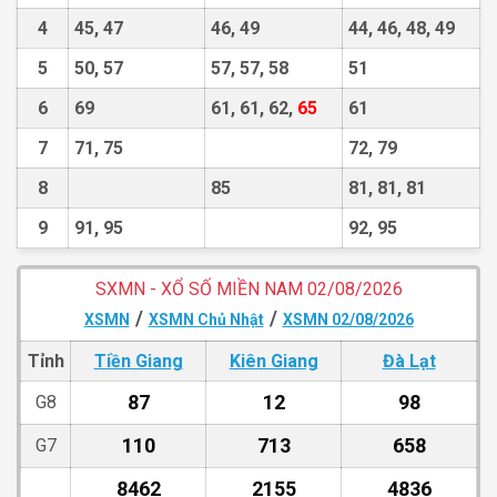
4
45, 47
46, 49
44, 46, 48, 49
5
50, 57
57, 57, 58
51
6
69
61, 61, 62,
65
61
7
71, 75
72, 79
8
85
81, 81, 81
9
91, 95
92, 95
SXMN - XỔ SỐ MIỀN NAM 02/08/2026
/
/
XSMN
XSMN Chủ Nhật
XSMN 02/08/2026
Tỉnh
Tiền Giang
Kiên Giang
Đà Lạt
87
12
98
G8
110
713
658
G7
8462
2155
4836