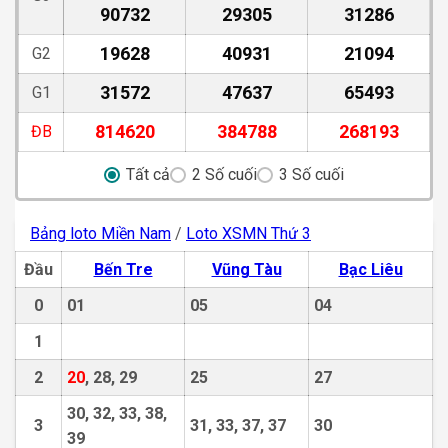
90732
29305
31286
19628
40931
21094
G2
31572
47637
65493
G1
814620
384788
268193
ĐB
Tất cả
2 Số cuối
3 Số cuối
Bảng loto Miền Nam
/
Loto XSMN Thứ 3
Đầu
Bến Tre
Vũng Tàu
Bạc Liêu
0
01
05
04
1
2
20
, 28, 29
25
27
30, 32, 33, 38,
3
31, 33, 37, 37
30
39