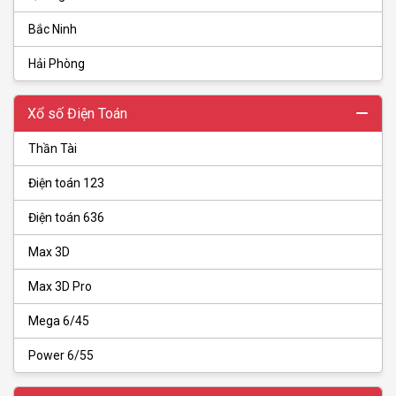
Bắc Ninh
Hải Phòng
Xổ số Điện Toán
Thần Tài
Điện toán 123
Điện toán 636
Max 3D
Max 3D Pro
Mega 6/45
Power 6/55