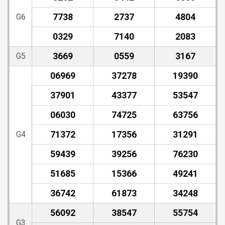
7738
2737
4804
G6
0329
7140
2083
3669
0559
3167
G5
06969
37278
19390
37901
43377
53547
06030
74725
63756
71372
17356
31291
G4
59439
39256
76230
51685
15366
49241
36742
61873
34248
56092
38547
55754
G3