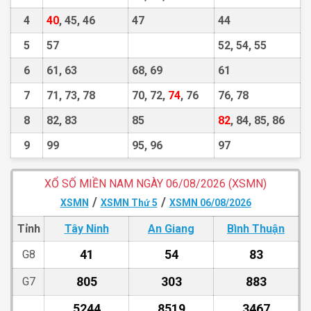
4
40
, 45, 46
47
44
5
57
52, 54, 55
6
61, 63
68, 69
61
7
71, 73, 78
70, 72,
74
, 76
76, 78
8
82, 83
85
82
, 84, 85, 86
9
99
95, 96
97
XỔ SỐ MIỀN NAM NGÀY 06/08/2026 (XSMN)
/
/
XSMN
XSMN Thứ 5
XSMN 06/08/2026
Tỉnh
Tây Ninh
An Giang
Bình Thuận
41
54
83
G8
805
303
883
G7
5244
8519
3467