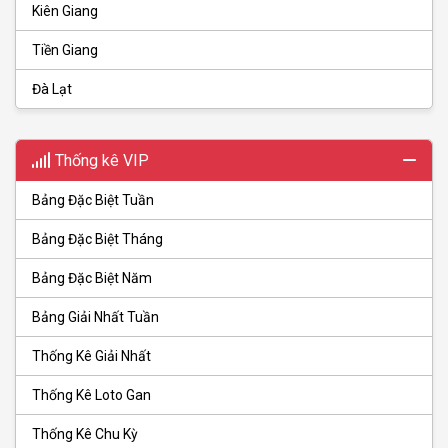
Kiên Giang
Tiền Giang
Đà Lạt
Thống kê VIP
Bảng Đặc Biệt Tuần
Bảng Đặc Biệt Tháng
Bảng Đặc Biệt Năm
Bảng Giải Nhất Tuần
Thống Kê Giải Nhất
Thống Kê Loto Gan
Thống Kê Chu Kỳ