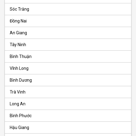
Sóc Trăng
Đồng Nai
An Giang
Tây Ninh
Bình Thuận
Vĩnh Long
Bình Dương
Trà Vinh
Long An
Bình Phước
Hậu Giang