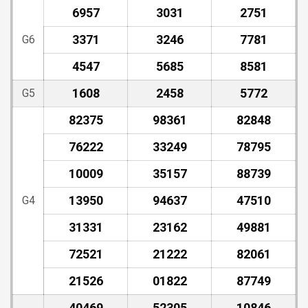
6957
3031
2751
3371
3246
7781
G6
4547
5685
8581
1608
2458
5772
G5
82375
98361
82848
76222
33249
78795
10009
35157
88739
13950
94637
47510
G4
31331
23162
49881
72521
21222
82061
21526
01822
87749
40469
52305
10846