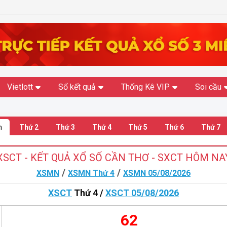
Vietlott
Sổ kết quả
Thống Kê VIP
Soi cầu
m
Thứ 2
Thứ 3
Thứ 4
Thứ 5
Thứ 6
Thứ 7
XSCT - KẾT QUẢ XỔ SỐ CẦN THƠ - SXCT HÔM NA
/
/
XSMN
XSMN Thứ 4
XSMN 05/08/2026
XSCT
Thứ 4 /
XSCT 05/08/2026
62