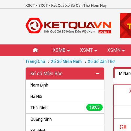
XSCT - SXCT - Kết Quả Xổ Số Cần Thơ Hôm Nay
XSMB
XSMT
XSMN
Trang Chủ
Xổ Số Miền Nam
Xổ Số Cần Thơ
Xổ số Miền Bắc
M.Na
Nam Định
Hà Nội
18:05
Thái Bình
Quảng Ninh
G8
Bắc Ninh