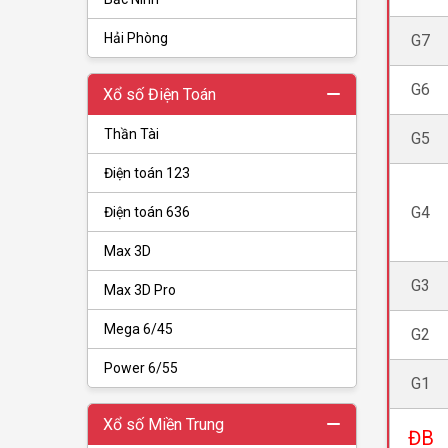
Hải Phòng
G7
G6
Xổ số Điện Toán
Thần Tài
G5
Điện toán 123
G4
Điện toán 636
Max 3D
G3
Max 3D Pro
Mega 6/45
G2
Power 6/55
G1
Xổ số Miền Trung
ĐB