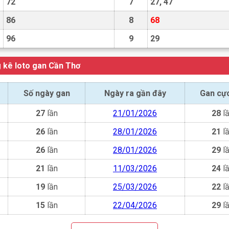
72
7
27, 47
86
8
68
96
9
29
 kê loto gan Cần Thơ
Số ngày gan
Ngày ra gần đây
Gan cực
27
lần
21/01/2026
28
l
26
lần
28/01/2026
21
l
26
lần
28/01/2026
29
l
21
lần
11/03/2026
24
l
19
lần
25/03/2026
22
l
15
lần
22/04/2026
29
l