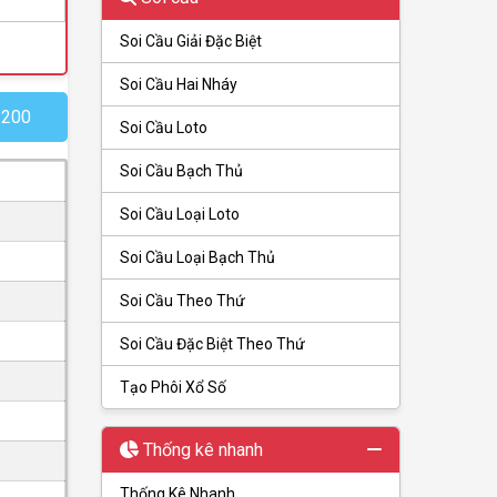
Soi Cầu Giải Đặc Biệt
Soi Cầu Hai Nháy
200
Soi Cầu Loto
Soi Cầu Bạch Thủ
Soi Cầu Loại Loto
Soi Cầu Loại Bạch Thủ
Soi Cầu Theo Thứ
Soi Cầu Đặc Biệt Theo Thứ
Tạo Phôi Xổ Số
Thống kê nhanh
Thống Kê Nhanh