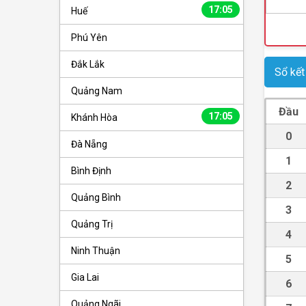
17:05
Huế
Phú Yên
Đắk Lắk
Sổ kết
Quảng Nam
Đầu
17:05
Khánh Hòa
0
Đà Nẵng
1
Bình Định
2
Quảng Bình
3
Quảng Trị
4
Ninh Thuận
5
Gia Lai
6
Quảng Ngãi