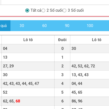
Tất cả
2 Số cuối
3 Số cuối
 quả
30
60
90
100
Lô tô
Đuôi
Lô tô
04
0
30
13
1
27, 29
2
42, 52, 62, 72
30
3
13, 43, 43
42, 43, 43, 44, 45, 47
4
04, 44
52
5
45, 65
62, 65,
68
6
86, 96