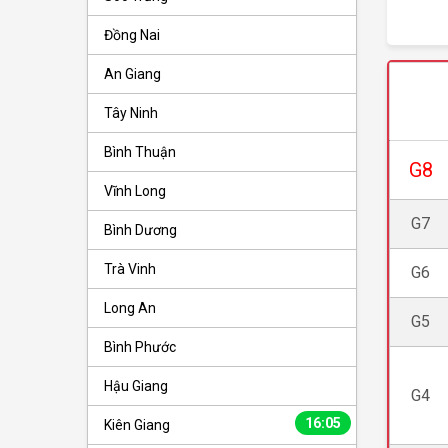
Đồng Nai
An Giang
Tây Ninh
Bình Thuận
G8
Vĩnh Long
G7
Bình Dương
Trà Vinh
G6
Long An
G5
Bình Phước
Hậu Giang
G4
16:05
Kiên Giang