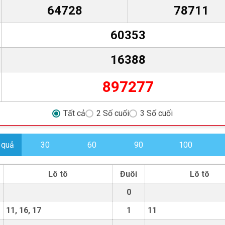
64728
78711
60353
16388
897277
Tất cả
2 Số cuối
3 Số cuối
 quả
30
60
90
100
Lô tô
Đuôi
Lô tô
0
11, 16, 17
1
11