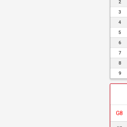
2
3
4
5
6
7
8
9
G8