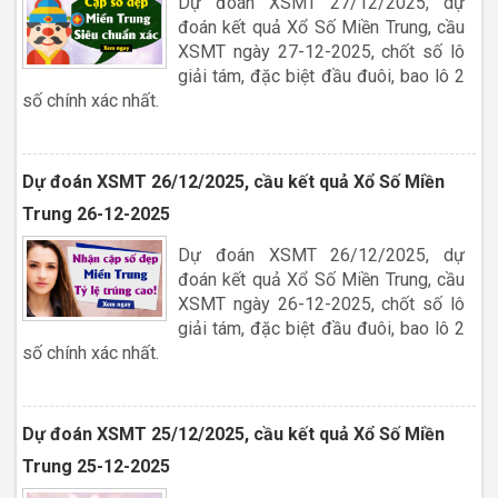
Dự đoán XSMT 27/12/2025, dự
đoán kết quả Xổ Số Miền Trung, cầu
XSMT ngày 27-12-2025, chốt số lô
giải tám, đặc biệt đầu đuôi, bao lô 2
số chính xác nhất.
Dự đoán XSMT 26/12/2025, cầu kết quả Xổ Số Miền
Trung 26-12-2025
Dự đoán XSMT 26/12/2025, dự
đoán kết quả Xổ Số Miền Trung, cầu
XSMT ngày 26-12-2025, chốt số lô
giải tám, đặc biệt đầu đuôi, bao lô 2
số chính xác nhất.
Dự đoán XSMT 25/12/2025, cầu kết quả Xổ Số Miền
Trung 25-12-2025