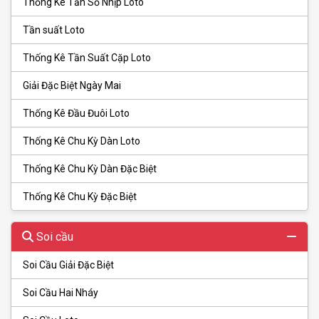
Thống Kê Tần Số Nhịp Loto
Tần suất Loto
Thống Kê Tần Suất Cặp Loto
Giải Đặc Biệt Ngày Mai
Thống Kê Đầu Đuôi Loto
Thống Kê Chu Kỳ Dàn Loto
Thống Kê Chu Kỳ Dàn Đặc Biệt
Thống Kê Chu Kỳ Đặc Biệt
Soi cầu
Soi Cầu Giải Đặc Biệt
Soi Cầu Hai Nháy