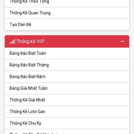
Thống Kê Theo Tổng
Thống Kê Quan Trọng
Tạo Dàn Đề
Thống kê VIP
Bảng Đặc Biệt Tuần
Bảng Đặc Biệt Tháng
Bảng Đặc Biệt Năm
Bảng Giải Nhất Tuần
Thống Kê Giải Nhất
Thống Kê Loto Gan
Thống Kê Chu Kỳ