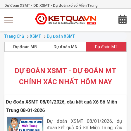
Dự đoán XSMT - DD XSMT - Dự đoán xổ số Miền Trung
Trang Chủ
XSMT
Dự Đoán XSMT
Dự đoán MB
Dự đoán MN
Dự đoán MT
DỰ ĐOÁN XSMT - DỰ ĐOÁN MT
CHÍNH XÁC NHẤT HÔM NAY
Dự đoán XSMT 08/01/2026, cầu kết quả Xổ Số Miền
Trung 08-01-2026
Dự đoán XSMT 08/01/2026, dự
đoán kết quả Xổ Số Miền Trung, cầu