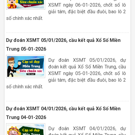
XSMT ngày 06-01-2026, chốt số lô
giải tám, đặc biệt đầu đuôi, bao lô 2
số chính xác nhất.
Dự đoán XSMT 05/01/2026, cầu kết quả Xổ Số Miền
Trung 05-01-2026
Dự đoán XSMT 05/01/2026, dự
đoán kết quả Xổ Số Miền Trung, cầu
XSMT ngày 05-01-2026, chốt số lô
giải tám, đặc biệt đầu đuôi, bao lô 2
số chính xác nhất.
Dự đoán XSMT 04/01/2026, cầu kết quả Xổ Số Miền
Trung 04-01-2026
Dự đoán XSMT 04/01/2026, dự