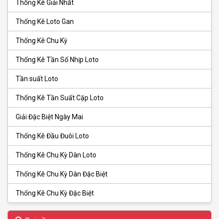
Thống Kê Giải Nhất
Thống Kê Loto Gan
Thống Kê Chu Kỳ
Thống Kê Tần Số Nhịp Loto
Tần suất Loto
Thống Kê Tần Suất Cặp Loto
Giải Đặc Biệt Ngày Mai
Thống Kê Đầu Đuôi Loto
Thống Kê Chu Kỳ Dàn Loto
Thống Kê Chu Kỳ Dàn Đặc Biệt
Thống Kê Chu Kỳ Đặc Biệt