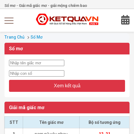
Sổ mơ - Giải mã giấc mơ - giải mộng chiêm bao
Trang Chủ
Sổ Mơ
Sổ mơ
Xem kết quả
Giải mã giấc mơ
STT
Tên giấc mơ
Bộ số tương ứng