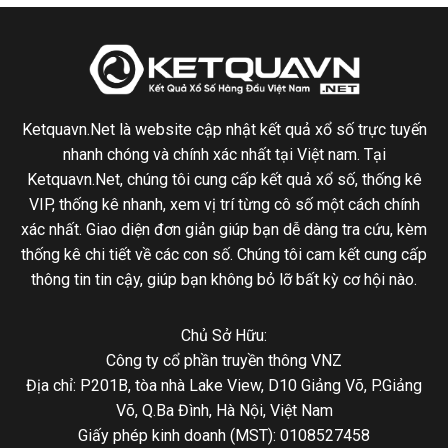
Ketquavn.Net là website cập nhật kết quả xổ số trực tuyến
nhanh chóng và chính xác nhất tại Việt nam. Tại
Ketquavn.Net, chúng tôi cung cấp kết quả xổ số, thống kê
VIP, thống kê nhanh, xem vị trí từng cô số một cách chính
xác nhất. Giao diện đơn giản giúp bạn dễ dàng tra cứu, kèm
thống kê chi tiết về các con số. Chúng tôi cam kết cung cấp
thông tin tin cậy, giúp bạn không bỏ lỡ bất kỳ cơ hội nào.
Chủ Sở Hữu:
Công ty cổ phần truyền thông VNZ
Địa chỉ: P201B, tòa nhà Lake View, D10 Giảng Võ, P.Giảng
Võ, Q.Ba Đình, Hà Nội, Việt Nam
Giấy phép kinh doanh (MST): 0108527458