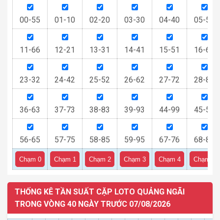
00-55
01-10
02-20
03-30
04-40
05-50
11-66
12-21
13-31
14-41
15-51
16-61
23-32
24-42
25-52
26-62
27-72
28-82
36-63
37-73
38-83
39-93
44-99
45-54
56-65
57-75
58-85
59-95
67-76
68-86
Chạm 0
Chạm 1
Chạm 2
Chạm 3
Chạm 4
Chạm 5
THỐNG KÊ TẦN SUẤT CẶP LOTO QUẢNG NGÃI
TRONG VÒNG 40 NGÀY TRƯỚC 07/08/2026