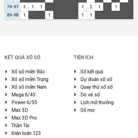
79-97
1
1
1
1
2
1
1
89-98
1
1
1
1
KẾT QUẢ XỔ SỐ
TIỆN ÍCH
Xổ số miền Bắc
Sổ kết quả
Xổ số miền Trung
Dự đoán xổ số
Xổ số miền Nam
Quay thử xổ số
Mega 6/45
Dò vé số
Power 6/55
Lịch mở thưởng
Max 3D
Sổ mơ
Max 3D Pro
Thần Tài
Điện toán 123