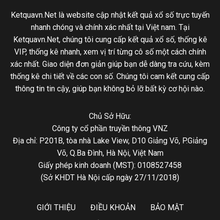
Ketquavn.Net là website cập nhật kết quả xổ số trực tuyến
nhanh chóng và chính xác nhất tại Việt nam. Tại
Ketquavn.Net, chúng tôi cung cấp kết quả xổ số, thống kê
VIP, thống kê nhanh, xem vị trí từng cô số một cách chính
xác nhất. Giao diện đơn giản giúp bạn dễ dàng tra cứu, kèm
thống kê chi tiết về các con số. Chúng tôi cam kết cung cấp
thông tin tin cậy, giúp bạn không bỏ lỡ bất kỳ cơ hội nào.
Chủ Sở Hữu:
Công ty cổ phần truyền thông VNZ
Địa chỉ: P201B, tòa nhà Lake View, D10 Giảng Võ, P.Giảng
Võ, Q.Ba Đình, Hà Nội, Việt Nam
Giấy phép kinh doanh (MST): 0108527458
(Sở KHDT Hà Nội cấp ngày 27/11/2018)
GIỚI THIỆU
ĐIỀU KHOẢN
BẢO MẬT