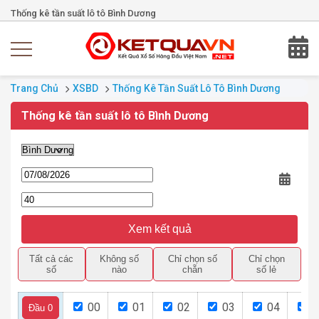
Thống kê tần suất lô tô Bình Dương
Trang Chủ
XSBD
Thống Kê Tần Suất Lô Tô Bình Dương
Thống kê tần suất lô tô Bình Dương
Xem kết quả
Tất cả các
Không số
Chỉ chọn số
Chỉ chọn
số
nào
chẵn
số lẻ
00
01
02
03
04
0
Đầu 0