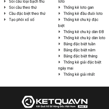
Soi cầu loại bạch thủ
loto
Soi cầu theo thứ
Thống kê loto gan
Cầu đặc biệt theo thứ
Thống kê đầu đuôi loto
Tạo phôi xổ số
Thống kê chu kỳ đặc
biệt
Thống kê chu kỳ dàn ĐB
Thống kê chu kỳ dàn loto
Bảng đặc biệt tuần
Bảng đặc biệt năm
Bảng đặc biệt tháng
Thống kê giải đặc biệt
ngày mai
Thống kê giải nhất