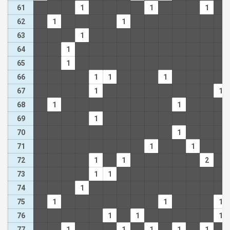
61
1
1
1
62
1
1
63
1
64
1
65
1
66
1
1
1
67
1
1
68
1
1
69
1
70
1
71
1
1
72
1
1
2
73
1
1
74
1
75
1
1
1
76
1
1
1
77
1
1
1
1
1