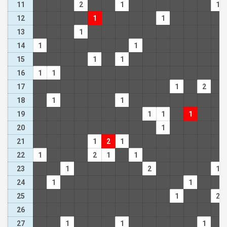
11
2
1
1
12
1
1
13
1
14
1
1
15
1
1
16
1
1
17
1
2
18
1
1
19
1
1
1
20
1
21
1
2
1
22
1
2
1
1
23
1
2
1
24
1
1
25
1
2
26
27
1
1
1