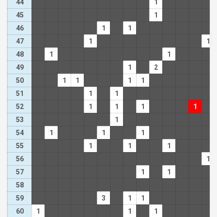
44
1
45
1
46
1
1
47
1
1
48
1
1
49
1
2
50
1
1
1
1
51
1
1
52
1
1
1
1
53
1
54
1
1
1
55
1
1
1
56
1
57
1
1
58
59
3
1
1
60
1
1
1