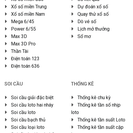
Xổ số miền Trung
Dự đoán xổ số
Xổ số miền Nam
Quay thử xổ số
Mega 6/45
Dò vé số
Power 6/55
Lịch mở thưởng
Max 3D
Sổ mơ
Max 3D Pro
Thần Tài
Điện toán 123
Điện toán 636
SOI CẦU
THỐNG KÊ
Soi cầu giải đặc biệt
Thống kê chu kỳ
Soi cầu loto hai nháy
Thống kê tần số nhịp
Soi cầu loto
loto
Soi cầu bạch thủ
Thống kê tần suất Loto
Soi cầu loại loto
Thống kê tần suất cặp