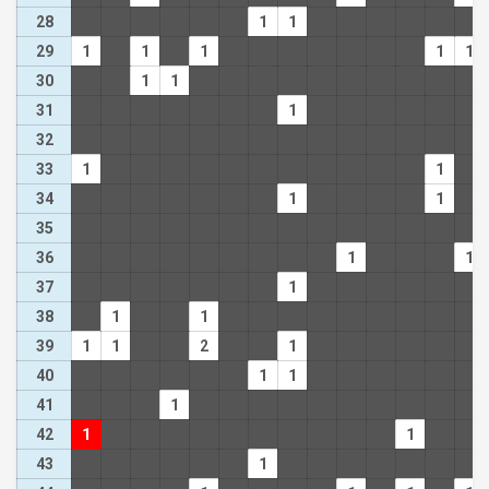
28
1
1
29
1
1
1
1
1
30
1
1
31
1
32
33
1
1
34
1
1
35
36
1
1
37
1
38
1
1
39
1
1
2
1
40
1
1
41
1
42
1
1
43
1