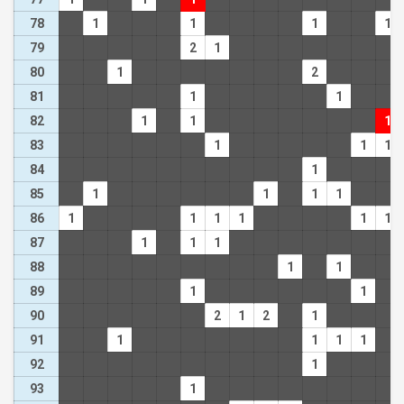
78
1
1
1
1
79
2
1
80
1
2
81
1
1
82
1
1
1
83
1
1
1
84
1
85
1
1
1
1
86
1
1
1
1
1
1
87
1
1
1
88
1
1
89
1
1
90
2
1
2
1
91
1
1
1
1
92
1
93
1