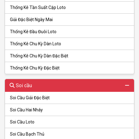
Thống Kê Tần Suất Cặp Loto
Giải Đặc Biệt Ngày Mai
Thống Kê Đầu Đuôi Loto
Thống Kê Chu Kỳ Dàn Loto
Thống Kê Chu Kỳ Dàn Đặc Biệt
Thống Kê Chu Kỳ Đặc Biệt
Soi cầu
Soi Cầu Giải Đặc Biệt
Soi Cầu Hai Nháy
Soi Cầu Loto
Soi Cầu Bạch Thủ