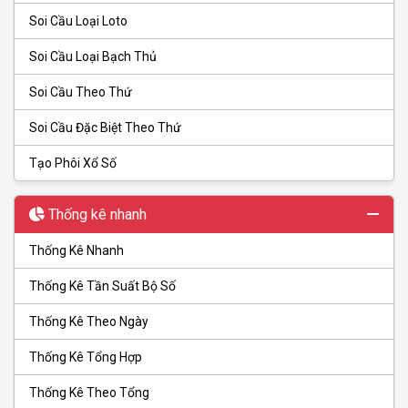
Soi Cầu Loại Loto
Soi Cầu Loại Bạch Thủ
Soi Cầu Theo Thứ
Soi Cầu Đặc Biệt Theo Thứ
Tạo Phôi Xổ Số
Thống kê nhanh
Thống Kê Nhanh
Thống Kê Tần Suất Bộ Số
Thống Kê Theo Ngày
Thống Kê Tổng Hợp
Thống Kê Theo Tổng