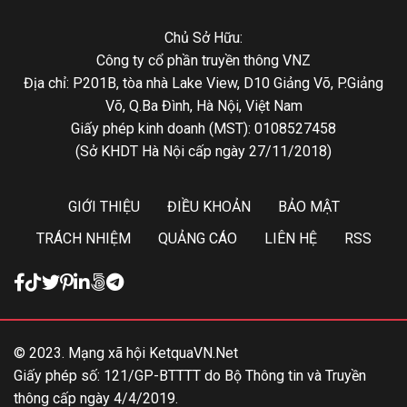
Chủ Sở Hữu:
Công ty cổ phần truyền thông VNZ
Địa chỉ: P201B, tòa nhà Lake View, D10 Giảng Võ, P.Giảng
Võ, Q.Ba Đình, Hà Nội, Việt Nam
Giấy phép kinh doanh (MST): 0108527458
(Sở KHDT Hà Nội cấp ngày 27/11/2018)
GIỚI THIỆU
ĐIỀU KHOẢN
BẢO MẬT
TRÁCH NHIỆM
QUẢNG CÁO
LIÊN HỆ
RSS
© 2023. Mạng xã hội KetquaVN.Net
Giấy phép số: 121/GP-BTTTT do Bộ Thông tin và Truyền
thông cấp ngày 4/4/2019.