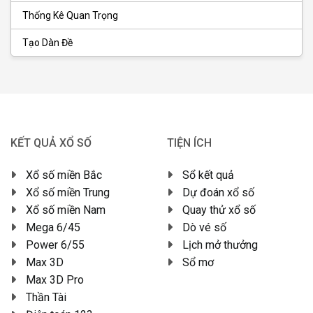
Thống Kê Quan Trọng
Tạo Dàn Đề
KẾT QUẢ XỔ SỐ
TIỆN ÍCH
Xổ số miền Bắc
Sổ kết quả
Xổ số miền Trung
Dự đoán xổ số
Xổ số miền Nam
Quay thử xổ số
Mega 6/45
Dò vé số
Power 6/55
Lịch mở thưởng
Max 3D
Sổ mơ
Max 3D Pro
Thần Tài