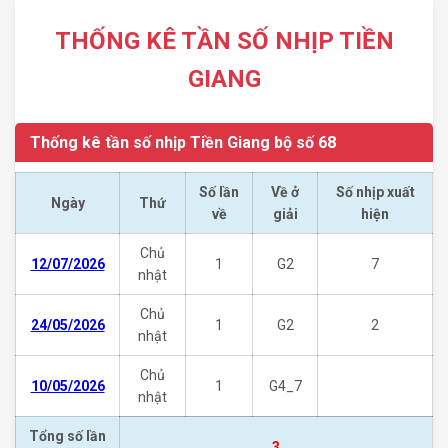
THỐNG KÊ TẦN SỐ NHỊP TIỀN
GIANG
Thống kê tần số nhịp Tiền Giang bộ số 68
Số lần
Về ở
Số nhịp xuất
Ngày
Thứ
về
giải
hiện
Chủ
12/07/2026
1
G2
7
nhật
Chủ
24/05/2026
1
G2
2
nhật
Chủ
10/05/2026
1
G4_7
nhật
Tổng số lần
3