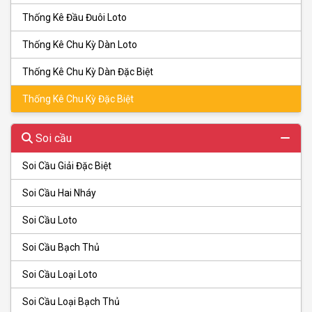
Thống Kê Đầu Đuôi Loto
Thống Kê Chu Kỳ Dàn Loto
Thống Kê Chu Kỳ Dàn Đặc Biệt
Thống Kê Chu Kỳ Đặc Biệt
Soi cầu
Soi Cầu Giải Đặc Biệt
Soi Cầu Hai Nháy
Soi Cầu Loto
Soi Cầu Bạch Thủ
Soi Cầu Loại Loto
Soi Cầu Loại Bạch Thủ