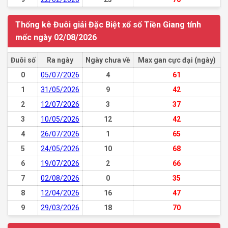
Thống kê Đuôi giải Đặc Biệt xổ số Tiền Giang tính
mốc ngày 02/08/2026
Đuôi số
Ra ngày
Ngày chưa về
Max gan cực đại (ngày)
0
05/07/2026
4
61
1
31/05/2026
9
42
2
12/07/2026
3
37
3
10/05/2026
12
42
4
26/07/2026
1
65
5
24/05/2026
10
68
6
19/07/2026
2
66
7
02/08/2026
0
35
8
12/04/2026
16
47
9
29/03/2026
18
70