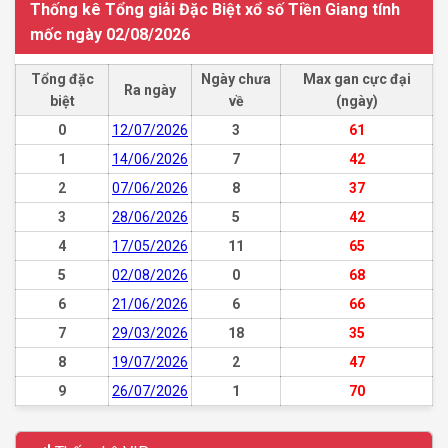
Thống kê Tổng giải Đặc Biệt xổ số Tiền Giang tính
mốc ngày 02/08/2026
Tổng đặc
Ngày chưa
Max gan cực đại
Ra ngày
biệt
về
(ngày)
0
12/07/2026
3
61
1
14/06/2026
7
42
2
07/06/2026
8
37
3
28/06/2026
5
42
4
17/05/2026
11
65
5
02/08/2026
0
68
6
21/06/2026
6
66
7
29/03/2026
18
35
8
19/07/2026
2
47
9
26/07/2026
1
70