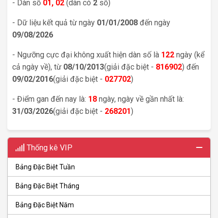
- Dàn số
01, 02
(dàn có
2
số)
- Dữ liệu kết quả từ ngày
01/01/2008
đến ngày
09/08/2026
- Ngưỡng cực đại không xuất hiện dàn số là
122
ngày (kể
cả ngày về), từ
08/10/2013
(giải đặc biệt -
816902
) đến
09/02/2016
(giải đặc biệt -
027702
)
- Điểm gan đến nay là:
18
ngày, ngày về gần nhất là:
31/03/2026
(giải đặc biệt -
268201
)
Thống kê VIP
Bảng Đặc Biệt Tuần
Bảng Đặc Biệt Tháng
Bảng Đặc Biệt Năm