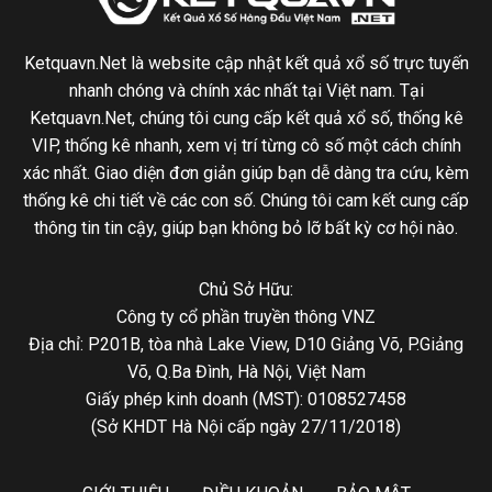
Ketquavn.Net là website cập nhật kết quả xổ số trực tuyến
nhanh chóng và chính xác nhất tại Việt nam. Tại
Ketquavn.Net, chúng tôi cung cấp kết quả xổ số, thống kê
VIP, thống kê nhanh, xem vị trí từng cô số một cách chính
xác nhất. Giao diện đơn giản giúp bạn dễ dàng tra cứu, kèm
thống kê chi tiết về các con số. Chúng tôi cam kết cung cấp
thông tin tin cậy, giúp bạn không bỏ lỡ bất kỳ cơ hội nào.
Chủ Sở Hữu:
Công ty cổ phần truyền thông VNZ
Địa chỉ: P201B, tòa nhà Lake View, D10 Giảng Võ, P.Giảng
Võ, Q.Ba Đình, Hà Nội, Việt Nam
Giấy phép kinh doanh (MST): 0108527458
(Sở KHDT Hà Nội cấp ngày 27/11/2018)