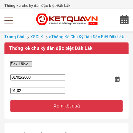
Thống kê chu kỳ dàn đặc biệt Đắk Lắk
Trang Chủ
XSDLK
>Thống Kê Chu Kỳ Dàn Đặc Biệt Đắk Lắk
Thống kê chu kỳ dàn đặc biệt Đắk Lắk
Xem kết quả