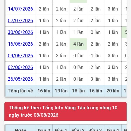
14/07/2026
2
lần
2
lần
2
lần
2
lần
3
lần
1
l
07/07/2026
1
lần
2
lần
2
lần
2
lần
1
lần
1
l
30/06/2026
1
lần
1
lần
1
lần
0
lần
1
lần
5
l
16/06/2026
2
lần
2
lần
4
lần
2
lần
2
lần
3
l
09/06/2026
1
lần
3
lần
0
lần
1
lần
3
lần
0
l
02/06/2026
1
lần
1
lần
0
lần
2
lần
3
lần
2
l
26/05/2026
1
lần
2
lần
0
lần
3
lần
3
lần
2
l
Tổng lần về
16
lần
19
lần
18
lần
16
lần
20
lần
17
Thống kê theo Tổng loto Vũng Tàu trong vòng 10
ngày trước 08/08/2026
Ngày
Đầu 0
Đầu 1
Đầu 2
Đầu 3
Đầu 4
Đầ