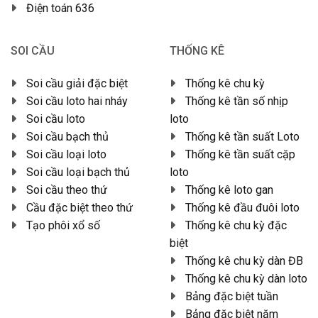
Điện toán 636
SOI CẦU
THỐNG KÊ
Soi cầu giải đặc biệt
Thống kê chu kỳ
Soi cầu loto hai nháy
Thống kê tần số nhịp
Soi cầu loto
loto
Soi cầu bạch thủ
Thống kê tần suất Loto
Soi cầu loại loto
Thống kê tần suất cặp
Soi cầu loại bạch thủ
loto
Soi cầu theo thứ
Thống kê loto gan
Cầu đặc biệt theo thứ
Thống kê đầu đuôi loto
Tạo phôi xổ số
Thống kê chu kỳ đặc
biệt
Thống kê chu kỳ dàn ĐB
Thống kê chu kỳ dàn loto
Bảng đặc biệt tuần
Bảng đặc biệt năm