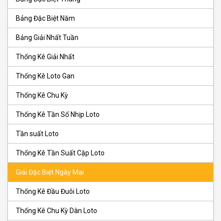
Bảng Đặc Biệt Năm
Bảng Giải Nhất Tuần
Thống Kê Giải Nhất
Thống Kê Loto Gan
Thống Kê Chu Kỳ
Thống Kê Tần Số Nhịp Loto
Tần suất Loto
Thống Kê Tần Suất Cặp Loto
Giải Đặc Biệt Ngày Mai
Thống Kê Đầu Đuôi Loto
Thống Kê Chu Kỳ Dàn Loto