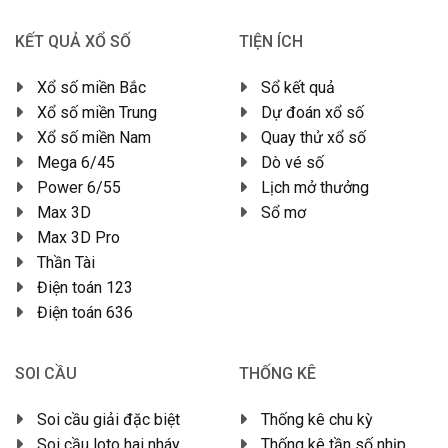
KẾT QUẢ XỔ SỐ
TIỆN ÍCH
Xổ số miền Bắc
Sổ kết quả
Xổ số miền Trung
Dự đoán xổ số
Xổ số miền Nam
Quay thử xổ số
Mega 6/45
Dò vé số
Power 6/55
Lịch mở thưởng
Max 3D
Sổ mơ
Max 3D Pro
Thần Tài
Điện toán 123
Điện toán 636
SOI CẦU
THỐNG KÊ
Soi cầu giải đặc biệt
Thống kê chu kỳ
Soi cầu loto hai nháy
Thống kê tần số nhịp