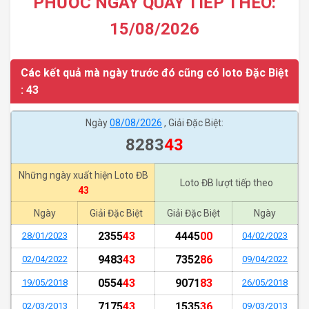
PHƯỚC NGÀY QUAY TIẾP THEO:
15/08/2026
Các kết quả mà ngày trước đó cũng có loto Đặc Biệt
: 43
Ngày
08/08/2026
, Giải Đặc Biệt:
8283
43
Những ngày xuất hiện Loto ĐB
Loto ĐB lượt tiếp theo
43
Ngày
Giải Đặc Biệt
Giải Đặc Biệt
Ngày
2355
43
4445
00
28/01/2023
04/02/2023
9483
43
7352
86
02/04/2022
09/04/2022
0554
43
9071
83
19/05/2018
26/05/2018
7175
43
1535
36
02/03/2013
09/03/2013