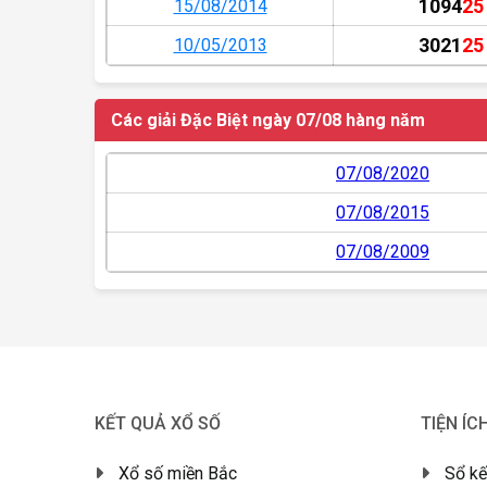
1094
25
15/08/2014
3021
25
10/05/2013
Các giải Đặc Biệt ngày 07/08 hàng năm
07/08/2020
07/08/2015
07/08/2009
KẾT QUẢ XỔ SỐ
TIỆN ÍC
Xổ số miền Bắc
Sổ kế