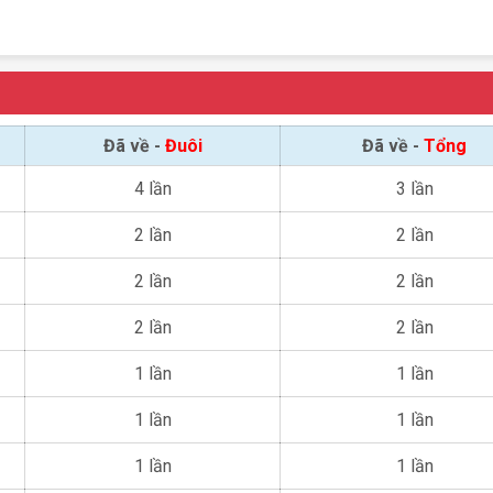
Đã về -
Đuôi
Đã về -
Tổng
4 lần
3 lần
2 lần
2 lần
2 lần
2 lần
2 lần
2 lần
1 lần
1 lần
1 lần
1 lần
1 lần
1 lần