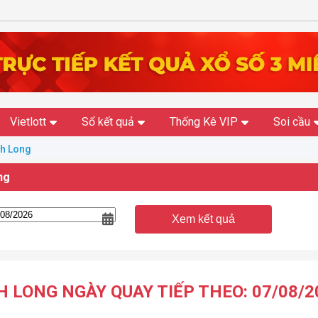
Vietlott
Sổ kết quả
Thống Kê VIP
Soi cầu
nh Long
ng
Xem kết quả
H LONG NGÀY QUAY TIẾP THEO: 07/08/2