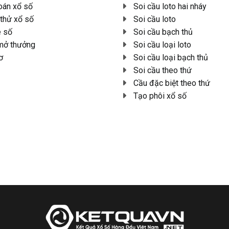
oán xổ số
Soi cầu loto hai nháy
thử xổ số
Soi cầu loto
é số
Soi cầu bạch thủ
mở thưởng
Soi cầu loại loto
ơ
Soi cầu loại bạch thủ
Soi cầu theo thứ
Cầu đặc biệt theo thứ
Tạo phôi xổ số