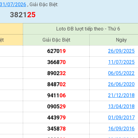
31/07/2026
, Giải Đặc Biệt:
3821
25
Loto ĐB lượt tiếp theo - Thứ 6
ệt
Giải Đặc Biệt
Ngày
6270
19
26/09/2025
3668
70
11/07/2025
8902
32
06/05/2022
8487
02
26/06/2020
9411
06
21/12/2018
0905
29
13/04/2018
4439
79
01/09/2017
3458
78
16/09/2016