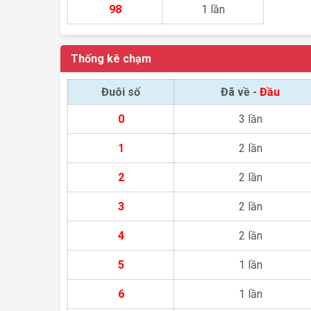
98
1 lần
Thống kê chạm
Đuôi số
Đã về -
Đầu
0
3 lần
1
2 lần
2
2 lần
3
2 lần
4
2 lần
5
1 lần
6
1 lần