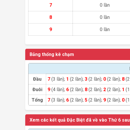
7
0 lần
8
0 lần
9
0 lần
Bảng thống kê chạm
Đầu
7
(3 lần);
1
(2 lần);
3
(2 lần);
0
(2 lần);
8
(2
Đuôi
9
(4 lần);
6
(2 lần);
8
(2 lần);
2
(2 lần);
1
(1
Tổng
7
(3 lần);
6
(2 lần);
5
(2 lần);
9
(2 lần);
0
(1
Xem các kết quả Đặc Biệt đã về vào Thứ 6 sau