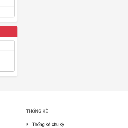
THỐNG KÊ
Thống kê chu kỳ