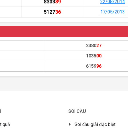
8303
89
22/08/2014
5127
36
17/05/2013
2380
27
1035
00
6159
96
H
SOI CẦU
t quả
Soi cầu giải đặc biệt