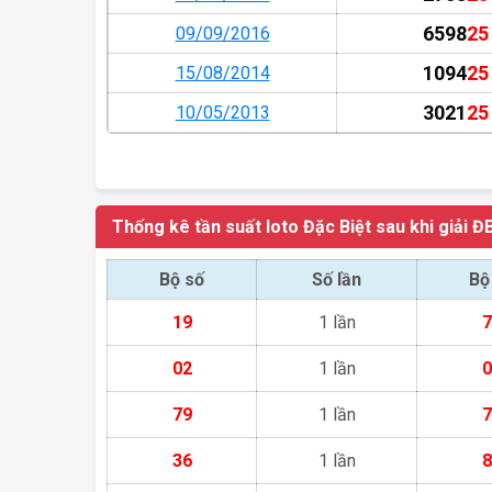
6598
25
09/09/2016
1094
25
15/08/2014
3021
25
10/05/2013
Thống kê tần suất loto Đặc Biệt sau khi giải Đ
Bộ số
Số lần
Bộ
19
1 lần
7
02
1 lần
0
79
1 lần
7
36
1 lần
8