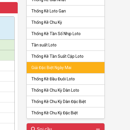
Thống Kê Loto Gan
Thống Kê Chu Kỳ
Thống Kê Tần Số Nhịp Loto
Tần suất Loto
Thống Kê Tần Suất Cặp Loto
Giải Đặc Biệt Ngày Mai
Thống Kê Đầu Đuôi Loto
Thống Kê Chu Kỳ Dàn Loto
Thống Kê Chu Kỳ Dàn Đặc Biệt
Thống Kê Chu Kỳ Đặc Biệt
Soi cầu