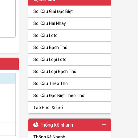
Soi Cầu Giải Đặc Biệt
Soi Cầu Hai Nháy
Soi Cầu Loto
Soi Cầu Bạch Thủ
Soi Cầu Loại Loto
Soi Cầu Loại Bạch Thủ
Soi Cầu Theo Thứ
Soi Cầu Đặc Biệt Theo Thứ
Tạo Phôi Xổ Số
Thống kê nhanh
Thống Kê Nhanh