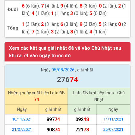
6
(6 lần);
7
(4 lần);
9
(4 lần);
8
(3 lần);
0
(2 lần);
2
(1
Đuôi
lần);
4
(1 lần);
1
(1 lần);
3
(0 lần);
5
(0 lần);
1
(3 lần);
2
(3 lần);
6
(3 lần);
9
(3 lần);
5
(2 lần);
0
(2
Tổng
lần);
7
(2 lần);
3
(2 lần);
8
(1 lần);
4
(1 lần);
Xem các kết quả giải nhất đã về vào Chủ Nhật sau
khi ra 74 vào ngày trước đó
Ngày
05/08/2026
, giải nhất:
276
74
Những ngày xuất hiện Loto ĐB
Loto ĐB lượt tiếp theo - Chủ
74
Nhật
Ngày
giải nhất
giải nhất
Ngày
897
74
092
48
10/11/2021
14/11/2021
908
74
721
78
21/07/2021
25/07/2021