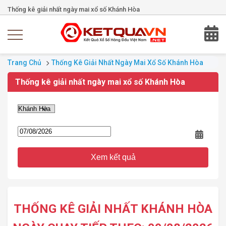
Thống kê giải nhất ngày mai xổ số Khánh Hòa
Trang Chủ
Thống Kê Giải Nhất Ngày Mai Xổ Số Khánh Hòa
Thống kê giải nhất ngày mai xổ số Khánh Hòa
Xem kết quả
THỐNG KÊ GIẢI NHẤT KHÁNH HÒA