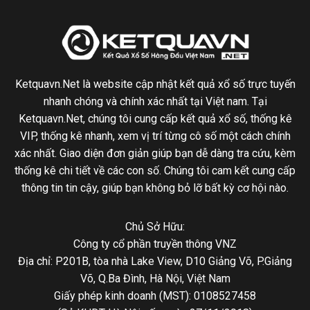
Ketquavn.Net là website cập nhật kết quả xổ số trực tuyến
nhanh chóng và chính xác nhất tại Việt nam. Tại
Ketquavn.Net, chúng tôi cung cấp kết quả xổ số, thống kê
VIP, thống kê nhanh, xem vị trí từng cô số một cách chính
xác nhất. Giao diện đơn giản giúp bạn dễ dàng tra cứu, kèm
thống kê chi tiết về các con số. Chúng tôi cam kết cung cấp
thông tin tin cậy, giúp bạn không bỏ lỡ bất kỳ cơ hội nào.
Chủ Sở Hữu:
Công ty cổ phần truyền thông VNZ
Địa chỉ: P201B, tòa nhà Lake View, D10 Giảng Võ, P.Giảng
Võ, Q.Ba Đình, Hà Nội, Việt Nam
Giấy phép kinh doanh (MST): 0108527458