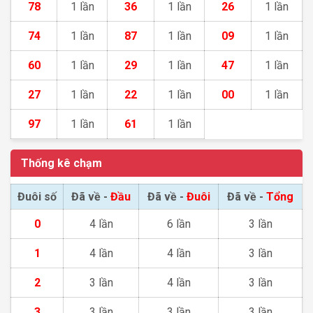
78
1 lần
36
1 lần
26
1 lần
74
1 lần
87
1 lần
09
1 lần
60
1 lần
29
1 lần
47
1 lần
27
1 lần
22
1 lần
00
1 lần
97
1 lần
61
1 lần
Thống kê chạm
Đuôi số
Đã về -
Đầu
Đã về -
Đuôi
Đã về -
Tổng
0
4 lần
6 lần
3 lần
1
4 lần
4 lần
3 lần
2
3 lần
4 lần
3 lần
3
3 lần
3 lần
3 lần