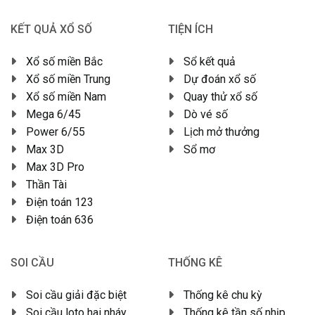
KẾT QUẢ XỔ SỐ
TIỆN ÍCH
Xổ số miền Bắc
Sổ kết quả
Xổ số miền Trung
Dự đoán xổ số
Xổ số miền Nam
Quay thử xổ số
Mega 6/45
Dò vé số
Power 6/55
Lịch mở thưởng
Max 3D
Sổ mơ
Max 3D Pro
Thần Tài
Điện toán 123
Điện toán 636
SOI CẦU
THỐNG KÊ
Soi cầu giải đặc biệt
Thống kê chu kỳ
Soi cầu loto hai nháy
Thống kê tần số nhịp