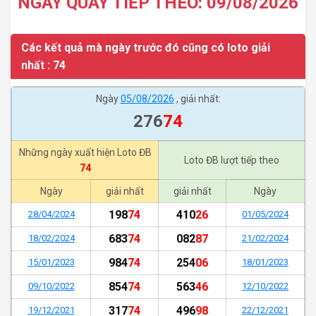
NGÀY QUAY TIẾP THEO: 09/08/2026
Các kết quả mà ngày trước đó cũng có loto giải
nhất : 74
Ngày
05/08/2026
, giải nhất:
276
74
Những ngày xuất hiện Loto ĐB
Loto ĐB lượt tiếp theo
74
Ngày
giải nhất
giải nhất
Ngày
198
74
410
26
28/04/2024
01/05/2024
683
74
082
87
18/02/2024
21/02/2024
984
74
254
06
15/01/2023
18/01/2023
854
74
563
46
09/10/2022
12/10/2022
317
74
496
98
19/12/2021
22/12/2021