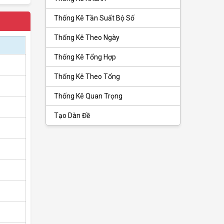
Thống Kê Tần Suất Bộ Số
Thống Kê Theo Ngày
Thống Kê Tổng Hợp
Thống Kê Theo Tổng
Thống Kê Quan Trọng
Tạo Dàn Đề