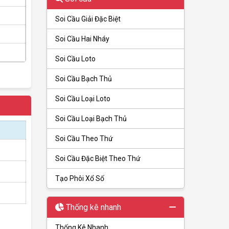
Soi Cầu Giải Đặc Biệt
Soi Cầu Hai Nháy
Soi Cầu Loto
Soi Cầu Bạch Thủ
Soi Cầu Loại Loto
Soi Cầu Loại Bạch Thủ
Soi Cầu Theo Thứ
Soi Cầu Đặc Biệt Theo Thứ
Tạo Phôi Xổ Số
Thống kê nhanh
Thống Kê Nhanh