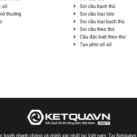
é số
Soi cầu bạch thủ
mở thưởng
Soi cầu loại loto
ơ
Soi cầu loại bạch thủ
Soi cầu theo thứ
Cầu đặc biệt theo thứ
Tạo phôi xổ số
 tuyến nhanh chóng và chính xác nhất tại Việt nam. Tại Ketquavn.