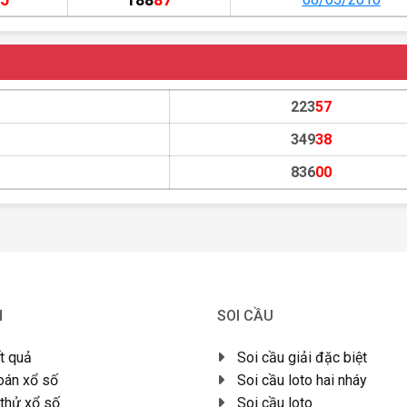
223
57
349
38
836
00
H
SOI CẦU
t quả
Soi cầu giải đặc biệt
oán xổ số
Soi cầu loto hai nháy
thử xổ số
Soi cầu loto