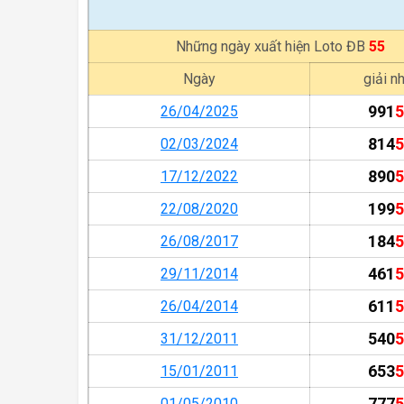
Những ngày xuất hiện Loto ĐB
55
Ngày
giải n
991
5
26/04/2025
814
5
02/03/2024
890
5
17/12/2022
199
5
22/08/2020
184
5
26/08/2017
461
5
29/11/2014
611
5
26/04/2014
540
5
31/12/2011
653
5
15/01/2011
777
5
01/05/2010