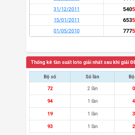
540
5
31/12/2011
653
5
15/01/2011
777
5
01/05/2010
Thống kê tần suất loto giải nhất sau khi giải Đ
Bộ số
Số lần
Bộ
72
2 lần
0
94
1 lần
4
19
1 lần
3
93
1 lần
2