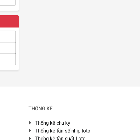
THỐNG KÊ
Thống kê chu kỳ
Thống kê tần số nhịp loto
Thống kê tần suất Loto