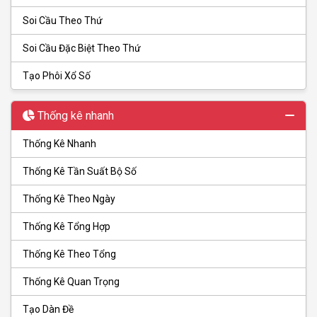
Soi Cầu Theo Thứ
Soi Cầu Đặc Biệt Theo Thứ
Tạo Phôi Xổ Số
Thống kê nhanh
Thống Kê Nhanh
Thống Kê Tần Suất Bộ Số
Thống Kê Theo Ngày
Thống Kê Tổng Hợp
Thống Kê Theo Tổng
Thống Kê Quan Trọng
Tạo Dàn Đề