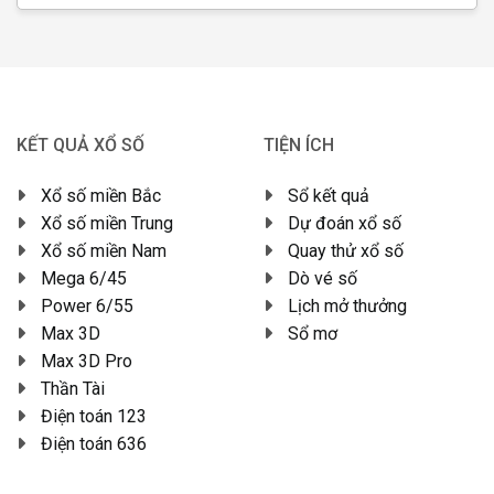
KẾT QUẢ XỔ SỐ
TIỆN ÍCH
Xổ số miền Bắc
Sổ kết quả
Xổ số miền Trung
Dự đoán xổ số
Xổ số miền Nam
Quay thử xổ số
Mega 6/45
Dò vé số
Power 6/55
Lịch mở thưởng
Max 3D
Sổ mơ
Max 3D Pro
Thần Tài
Điện toán 123
Điện toán 636