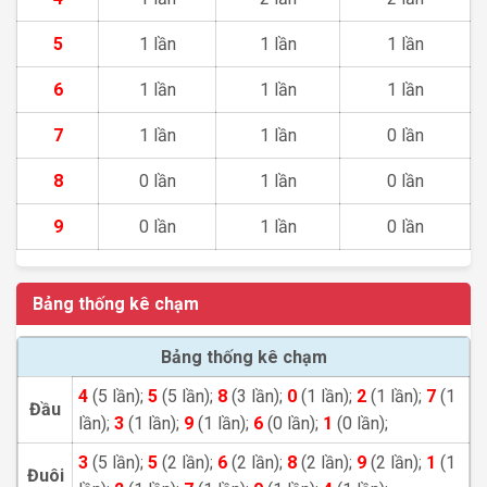
5
1 lần
1 lần
1 lần
6
1 lần
1 lần
1 lần
7
1 lần
1 lần
0 lần
8
0 lần
1 lần
0 lần
9
0 lần
1 lần
0 lần
Bảng thống kê chạm
Bảng thống kê chạm
4
(5 lần);
5
(5 lần);
8
(3 lần);
0
(1 lần);
2
(1 lần);
7
(1
Đầu
lần);
3
(1 lần);
9
(1 lần);
6
(0 lần);
1
(0 lần);
3
(5 lần);
5
(2 lần);
6
(2 lần);
8
(2 lần);
9
(2 lần);
1
(1
Đuôi