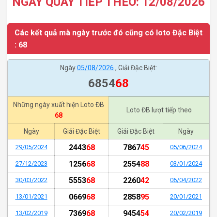
NGÀY QUAY TIẾP THEO: 12/08/2026
Các kết quả mà ngày trước đó cũng có loto Đặc Biệt
: 68
Ngày
05/08/2026
, Giải Đặc Biệt:
6854
68
Những ngày xuất hiện Loto ĐB
Loto ĐB lượt tiếp theo
68
Ngày
Giải Đặc Biệt
Giải Đặc Biệt
Ngày
2443
68
7867
45
29/05/2024
05/06/2024
1256
68
2554
88
27/12/2023
03/01/2024
5553
68
2260
42
30/03/2022
06/04/2022
0669
68
2858
95
13/01/2021
20/01/2021
7369
68
9454
54
13/02/2019
20/02/2019