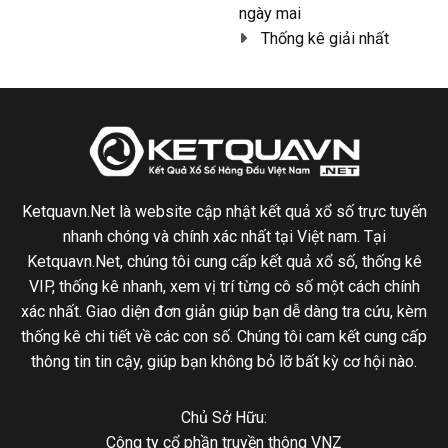
ngày mai
Thống kê giải nhất
Ketquavn.Net là website cập nhật kết quả xổ số trực tuyến
nhanh chóng và chính xác nhất tại Việt nam. Tại
Ketquavn.Net, chúng tôi cung cấp kết quả xổ số, thống kê
VIP, thống kê nhanh, xem vị trí từng cô số một cách chính
xác nhất. Giao diện đơn giản giúp bạn dễ dàng tra cứu, kèm
thống kê chi tiết về các con số. Chúng tôi cam kết cung cấp
thông tin tin cậy, giúp bạn không bỏ lỡ bất kỳ cơ hội nào.
Chủ Sở Hữu:
Công ty cổ phần truyền thông VNZ