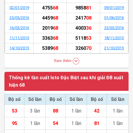
4755
68
9858
81
02/01/2019
09/01/2019
4459
68
2417
08
25/05/2016
01/06/2016
2019
68
4003
36
16/03/2016
23/03/2016
3363
68
5118
53
11/11/2015
18/11/2015
5389
68
3260
70
14/10/2015
21/10/2015
Xem thêm
Thống kê tần suất loto Đặc Biệt sau khi giải ĐB xuất
hiện 68
Bộ số
Số lần
Bộ số
Số lần
Bộ số
Số lần
53
3 lần
88
1 lần
42
1 lần
95
1 lần
54
1 lần
81
1 lần