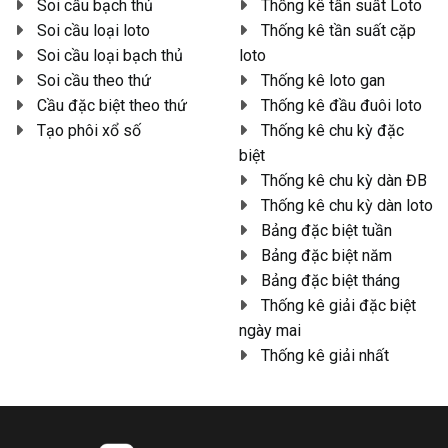
Soi cầu bạch thủ
Thống kê tần suất Loto
Soi cầu loại loto
Thống kê tần suất cặp
Soi cầu loại bạch thủ
loto
Soi cầu theo thứ
Thống kê loto gan
Cầu đặc biệt theo thứ
Thống kê đầu đuôi loto
Tạo phôi xổ số
Thống kê chu kỳ đặc
biệt
Thống kê chu kỳ dàn ĐB
Thống kê chu kỳ dàn loto
Bảng đặc biệt tuần
Bảng đặc biệt năm
Bảng đặc biệt tháng
Thống kê giải đặc biệt
ngày mai
Thống kê giải nhất