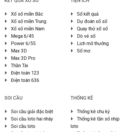
KẾT QUẢ XỔ SỐ
TIỆN ÍCH
Xổ số miền Bắc
Sổ kết quả
Xổ số miền Trung
Dự đoán xổ số
Xổ số miền Nam
Quay thử xổ số
Mega 6/45
Dò vé số
Power 6/55
Lịch mở thưởng
Max 3D
Sổ mơ
Max 3D Pro
Thần Tài
Điện toán 123
Điện toán 636
SOI CẦU
THỐNG KÊ
Soi cầu giải đặc biệt
Thống kê chu kỳ
Soi cầu loto hai nháy
Thống kê tần số nhịp
Soi cầu loto
loto