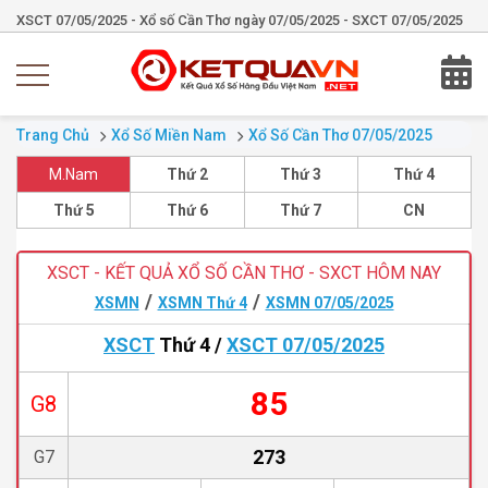
XSCT 07/05/2025 - Xổ số Cần Thơ ngày 07/05/2025 - SXCT 07/05/2025
Trang Chủ
Xổ Số Miền Nam
Xổ Số Cần Thơ 07/05/2025
M.Nam
Thứ 2
Thứ 3
Thứ 4
Thứ 5
Thứ 6
Thứ 7
CN
XSCT - KẾT QUẢ XỔ SỐ CẦN THƠ - SXCT HÔM NAY
/
/
XSMN
XSMN Thứ 4
XSMN 07/05/2025
XSCT
Thứ 4 /
XSCT 07/05/2025
85
G8
273
G7