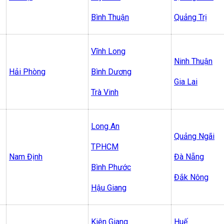
Bình Thuận
Quảng Trị
Vĩnh Long
Ninh Thuận
Hải Phòng
Bình Dương
Gia Lai
Trà Vinh
Long An
Quảng Ngãi
TPHCM
Nam Định
Đà Nẵng
Bình Phước
Đắk Nông
Hậu Giang
Kiên Giang
Huế