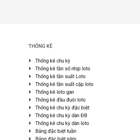
THỐNG KÊ
Thống kê chu kỳ
Thống kê tần số nhịp loto
Thống kê tần suất Loto
Thống kê tần suất cặp loto
Thống kê loto gan
Thống kê đầu đuôi loto
Thống kê chu kỳ đặc biệt
Thống kê chu kỳ dàn ĐB
Thống kê chu kỳ dàn loto
Bảng đặc biệt tuần
Bảng đặc biệt năm