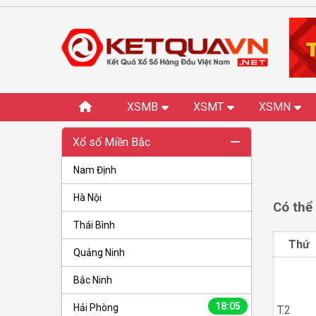
XSMB
XSMT
XSMN
Xổ số Miền Bắc
Nam Định
Hà Nội
Có thể
Thái Bình
Thứ
Quảng Ninh
Bắc Ninh
18:05
Hải Phòng
T.2