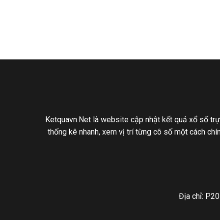
Ketquavn.Net là website cập nhật kết quả xổ số trực
thống kê nhanh, xem vị trí từng cô số một cách chí
Địa chỉ: P20