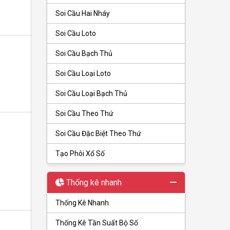
Soi Cầu Hai Nháy
Soi Cầu Loto
Soi Cầu Bạch Thủ
Soi Cầu Loại Loto
Soi Cầu Loại Bạch Thủ
Soi Cầu Theo Thứ
Soi Cầu Đặc Biệt Theo Thứ
Tạo Phôi Xổ Số
Thống kê nhanh
Thống Kê Nhanh
Thống Kê Tần Suất Bộ Số