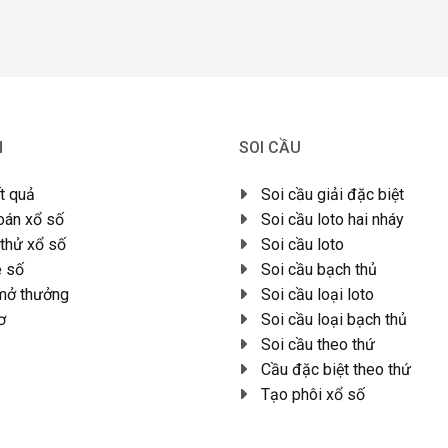
H
SOI CẦU
t quả
Soi cầu giải đặc biệt
oán xổ số
Soi cầu loto hai nháy
thử xổ số
Soi cầu loto
é số
Soi cầu bạch thủ
mở thưởng
Soi cầu loại loto
ơ
Soi cầu loại bạch thủ
Soi cầu theo thứ
Cầu đặc biệt theo thứ
Tạo phôi xổ số