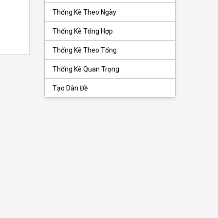
Thống Kê Theo Ngày
Thống Kê Tổng Hợp
Thống Kê Theo Tổng
Thống Kê Quan Trọng
Tạo Dàn Đề