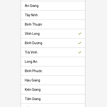
An Giang
Tây Ninh
Bình Thuận
Vĩnh Long
Bình Dương
Trà Vinh
Long An
Bình Phước
Hậu Giang
Kiên Giang
Tiền Giang