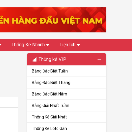
Thống Kê Nhanh
Tiện Ích
Thống kê VIP
Bảng Đặc Biệt Tuần
Bảng Đặc Biệt Tháng
Bảng Đặc Biệt Năm
Bảng Giải Nhất Tuần
Thống Kê Giải Nhất
Thống Kê Loto Gan