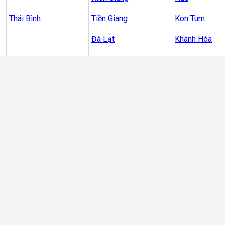
Thái Bình
Tiền Giang
Kon Tum
Đà Lạt
Khánh Hòa