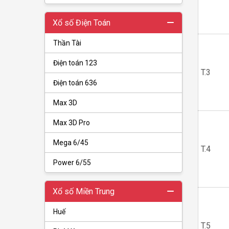
Xổ số Điện Toán
Thần Tài
Điện toán 123
T.3
Điện toán 636
Max 3D
Max 3D Pro
Mega 6/45
T.4
Power 6/55
Xổ số Miền Trung
Huế
T.5