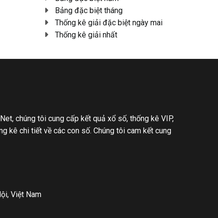
Bảng đặc biệt tháng
Thống kê giải đặc biệt ngày mai
Thống kê giải nhất
Net, chúng tôi cung cấp kết quả xổ số, thống kê VIP,
g kê chi tiết về các con số. Chúng tôi cam kết cung
Nội, Việt Nam