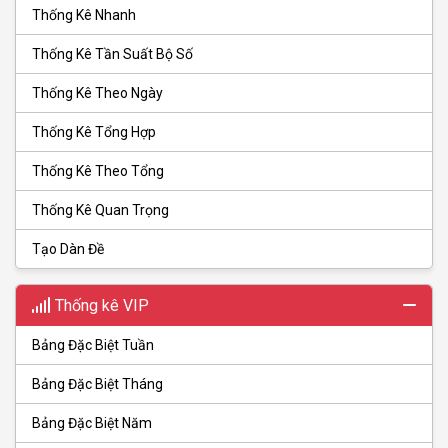
Thống Kê Nhanh
Thống Kê Tần Suất Bộ Số
Thống Kê Theo Ngày
Thống Kê Tổng Hợp
Thống Kê Theo Tổng
Thống Kê Quan Trọng
Tạo Dàn Đề
Thống kê VIP
Bảng Đặc Biệt Tuần
Bảng Đặc Biệt Tháng
Bảng Đặc Biệt Năm