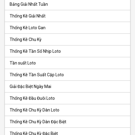
Bảng Giải Nhất Tuần
Thống Kê Giải Nhất
Thống Kê Loto Gan
Thống Kê Chu Kỳ
Thống Kê Tần Số Nhịp Loto
Tần suất Loto
Thống Kê Tần Suất Cặp Loto
Giải Đặc Biệt Ngày Mai
Thống Kê Đầu Đuôi Loto
Thống Kê Chu Kỳ Dàn Loto
Thống Kê Chu Kỳ Dàn Đặc Biệt
Thống Kê Chu Kỳ Đặc Biệt