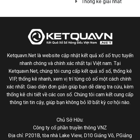
Thống kê giải nhất
Ketquavn.Net là website cập nhật kết quả xổ số trực tuyến
nhanh chóng và chính xác nhất tại Việt nam. Tại
Ketquavn.Net, chúng tôi cung cấp kết quả xổ số, thống kê
VIP, thống kê nhanh, xem vị trí từng cô số một cách chính
xác nhất. Giao diện đơn giản giúp bạn dễ dàng tra cứu, kèm
thống kê chi tiết về các con số. Chúng tôi cam kết cung cấp
thông tin tin cậy, giúp bạn không bỏ lỡ bất kỳ cơ hội nào.
Chủ Sở Hữu:
Công ty cổ phần truyền thông VNZ
Địa chỉ: P201B, tòa nhà Lake View, D10 Giảng Võ, P.Giảng