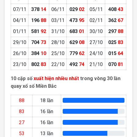
07/11
378
14
06/11
029
02
05/11
408
43
04/11
196
88
03/11
473
95
02/11
362
67
01/11
581
92
31/10
683
01
30/10
297
88
29/10
704
73
28/10
629
08
27/10
025
83
26/10
384
10
25/10
779
62
24/10
015
64
23/10
802
83
22/10
492
74
21/10
070
81
10 cặp số
xuất hiện nhiều nhất
trong vòng 30 lần
quay xổ số Miền Bắc
88
18 lần
83
16 lần
27
16 lần
53
13 lần