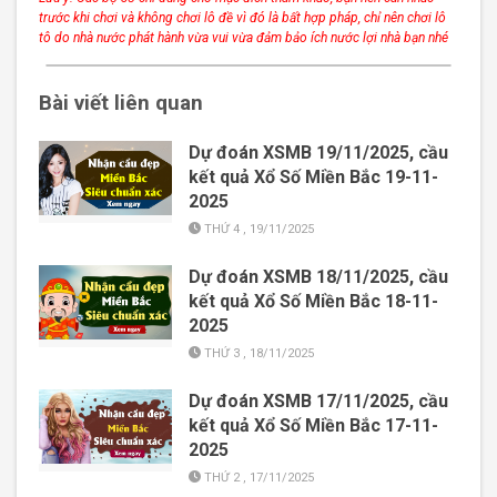
trước khi chơi và không chơi lô đề vì đó là bất hợp pháp, chỉ nên chơi lô
tô do nhà nước phát hành vừa vui vừa đảm bảo ích nước lợi nhà bạn nhé
Bài viết liên quan
Dự đoán XSMB 19/11/2025, cầu
kết quả Xổ Số Miền Bắc 19-11-
2025
THỨ 4 , 19/11/2025
Dự đoán XSMB 18/11/2025, cầu
kết quả Xổ Số Miền Bắc 18-11-
2025
THỨ 3 , 18/11/2025
Dự đoán XSMB 17/11/2025, cầu
kết quả Xổ Số Miền Bắc 17-11-
2025
THỨ 2 , 17/11/2025