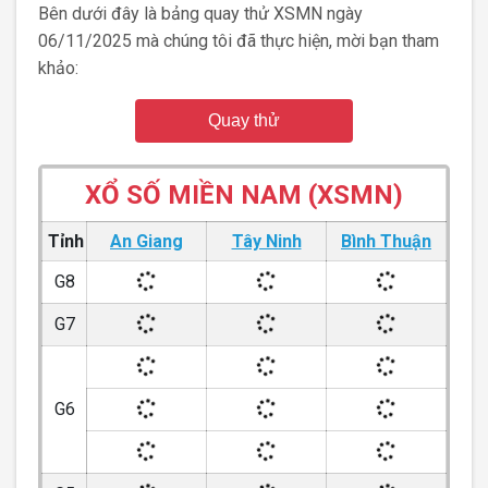
Bên dưới đây là bảng quay thử XSMN ngày
06/11/2025 mà chúng tôi đã thực hiện, mời bạn tham
khảo:
Quay thử
XỔ SỐ MIỀN NAM (XSMN)
Tỉnh
An Giang
Tây Ninh
Bình Thuận
G8
G7
G6