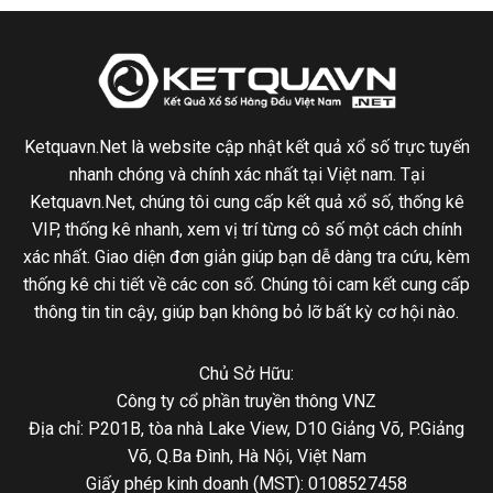
Ketquavn.Net là website cập nhật kết quả xổ số trực tuyến
nhanh chóng và chính xác nhất tại Việt nam. Tại
Ketquavn.Net, chúng tôi cung cấp kết quả xổ số, thống kê
VIP, thống kê nhanh, xem vị trí từng cô số một cách chính
xác nhất. Giao diện đơn giản giúp bạn dễ dàng tra cứu, kèm
thống kê chi tiết về các con số. Chúng tôi cam kết cung cấp
thông tin tin cậy, giúp bạn không bỏ lỡ bất kỳ cơ hội nào.
Chủ Sở Hữu:
Công ty cổ phần truyền thông VNZ
Địa chỉ: P201B, tòa nhà Lake View, D10 Giảng Võ, P.Giảng
Võ, Q.Ba Đình, Hà Nội, Việt Nam
Giấy phép kinh doanh (MST): 0108527458