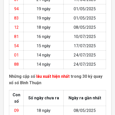
94
19 ngày
01/05/2025
83
19 ngày
01/05/2025
12
18 ngày
08/05/2025
81
16 ngày
10/07/2025
54
15 ngày
17/07/2025
01
14 ngày
24/07/2025
88
14 ngày
24/07/2025
Những cặp số
lâu xuất hiện nhất
trong 30 kỳ quay
xổ số Bình Thuận
Con
Số ngày chưa ra
Ngày ra gần nhất
số
09
18 ngày
08/05/2025