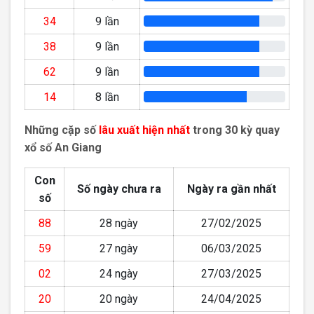
34
9 lần
38
9 lần
62
9 lần
14
8 lần
Những cặp số
lâu xuất hiện nhất
trong 30 kỳ quay
xổ số An Giang
Con
Số ngày chưa ra
Ngày ra gần nhất
số
88
28 ngày
27/02/2025
59
27 ngày
06/03/2025
02
24 ngày
27/03/2025
20
20 ngày
24/04/2025