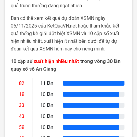
quả trúng thưởng đáng ngạt nhiên.
Bạn có thể xem kết quả dự đoán XSMN ngày
06/11/2025 của KetQuaVN.net hoặc tham khảo kết
quả thống kê giải đặt biệt XSMN và 10 cặp số xuất
hiện nhiều nhất, xuất hiện ít nhất bên dưới để tự dự
đoán kết quả XSMN hôm nay cho riêng mình.
10 cặp số
xuất hiện nhiều nhất
trong vòng 30 lần
quay xổ số An Giang
82
11 lần
18
10 lần
33
10 lần
43
10 lần
58
10 lần