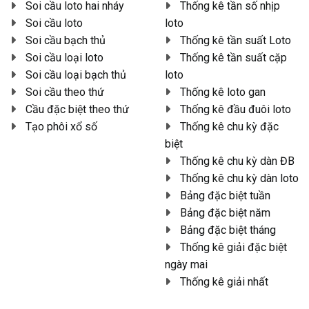
Soi cầu loto hai nháy
Thống kê tần số nhịp
Soi cầu loto
loto
Soi cầu bạch thủ
Thống kê tần suất Loto
Soi cầu loại loto
Thống kê tần suất cặp
Soi cầu loại bạch thủ
loto
Soi cầu theo thứ
Thống kê loto gan
Cầu đặc biệt theo thứ
Thống kê đầu đuôi loto
Tạo phôi xổ số
Thống kê chu kỳ đặc
biệt
Thống kê chu kỳ dàn ĐB
Thống kê chu kỳ dàn loto
Bảng đặc biệt tuần
Bảng đặc biệt năm
Bảng đặc biệt tháng
Thống kê giải đặc biệt
ngày mai
Thống kê giải nhất