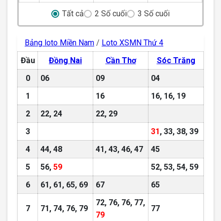
Tất cả
2 Số cuối
3 Số cuối
Bảng loto Miền Nam
/
Loto XSMN Thứ 4
Đầu
Đồng Nai
Cần Thơ
Sóc Trăng
0
06
09
04
1
16
16, 16, 19
2
22, 24
22, 29
3
31
, 33, 38, 39
4
44, 48
41, 43, 46, 47
45
5
56,
59
52, 53, 54, 59
6
61, 61, 65, 69
67
65
72, 76, 76, 77,
7
71, 74, 76, 79
77
79