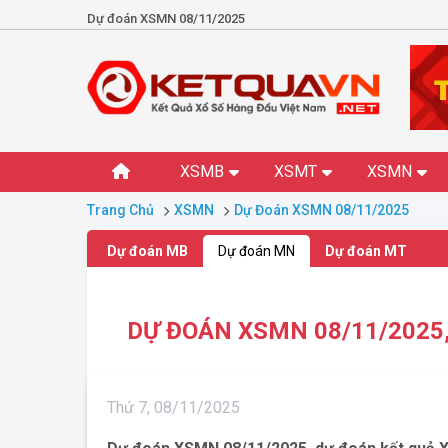
Dự đoán XSMN 08/11/2025
XSMB
XSMT
XSMN
Trang Chủ
XSMN
Dự Đoán XSMN 08/11/2025
Dự đoán MB
Dự đoán MN
Dự đoán MT
DỰ ĐOÁN XSMN 08/11/2025
Thứ 7, 08/11/2025