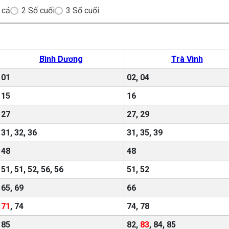
 cả
2 Số cuối
3 Số cuối
Bình Dương
Trà Vinh
01
02, 04
15
16
27
27, 29
31, 32, 36
31, 35, 39
48
48
51, 51, 52, 56, 56
51, 52
65, 69
66
71
, 74
74, 78
85
82,
83
, 84, 85