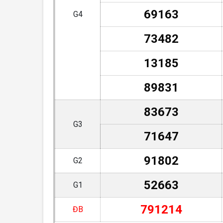
69163
G4
73482
13185
89831
83673
G3
71647
91802
G2
52663
G1
791214
ĐB