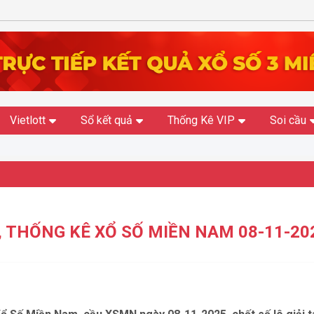
Vietlott
Sổ kết quả
Thống Kê VIP
Soi cầu
, THỐNG KÊ XỔ SỐ MIỀN NAM 08-11-20