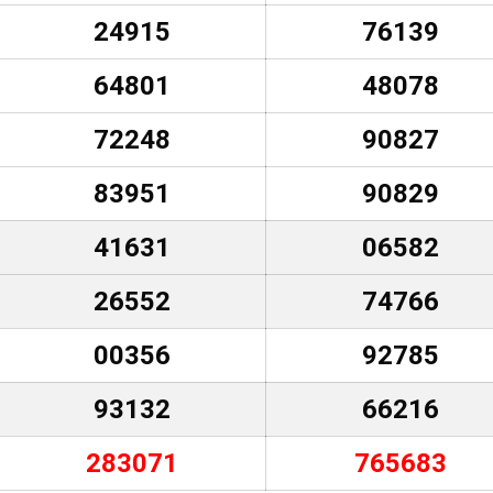
24915
76139
64801
48078
72248
90827
83951
90829
41631
06582
26552
74766
00356
92785
93132
66216
283071
765683