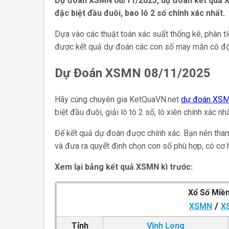
Dự đoán XSMN 08/11/2025, dự đoán kết quả Xổ
đặc biệt đầu đuôi, bao lô 2 số chính xác nhất.
Dựa vào các thuật toán xác suất thống kê, phân 
được kết quả dự đoán các con số may mắn có độ
Dự Đoán XSMN 08/11/2025
Hãy cùng chuyên gia KetQuaVN.net
dự đoán XS
biệt đầu đuôi, giải lô tô 2 số, lô xiên chính xác nhấ
Để kết quả dự đoán được chính xác. Bạn nên tha
và đưa ra quyết định chọn con số phù hợp, có cơ h
Xem lại bảng kết quả XSMN kì trước:
Xổ Số Miề
/
XSMN
X
Tỉnh
Vĩnh Long