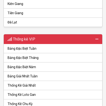
Kiên Giang
Tiền Giang
Đà Lạt
Thống kê VIP
Bảng Đặc Biệt Tuần
Bảng Đặc Biệt Tháng
Bảng Đặc Biệt Năm
Bảng Giải Nhất Tuần
Thống Kê Giải Nhất
Thống Kê Loto Gan
Thống Kê Chu Kỳ