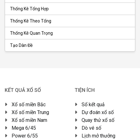
Thống Kê Tổng Hợp
Thống Kê Theo Tổng
Thống Kê Quan Trọng
Tạo Dàn Đề
KẾT QUẢ XỔ SỐ
TIỆN ÍCH
Xổ số miền Bắc
Sổ kết quả
Xổ số miền Trung
Dự đoán xổ số
Xổ số miền Nam
Quay thử xổ số
Mega 6/45
Dò vé số
Power 6/55
Lịch mở thưởng