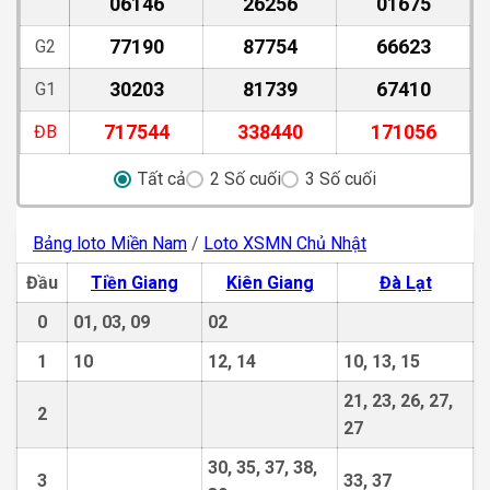
06146
26256
01675
77190
87754
66623
G2
30203
81739
67410
G1
717544
338440
171056
ĐB
Tất cả
2 Số cuối
3 Số cuối
Bảng loto Miền Nam
/
Loto XSMN Chủ Nhật
Đầu
Tiền Giang
Kiên Giang
Đà Lạt
0
01, 03, 09
02
1
10
12, 14
10, 13, 15
21, 23, 26, 27,
2
27
30, 35, 37, 38,
3
33, 37