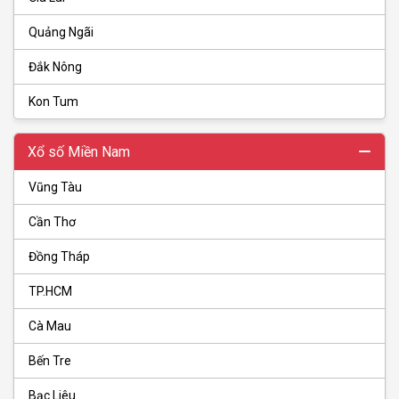
Quảng Ngãi
Đắk Nông
Kon Tum
Xổ số Miền Nam
Vũng Tàu
Cần Thơ
Đồng Tháp
TP.HCM
Cà Mau
Bến Tre
Bạc Liêu