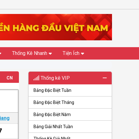
Thống Kê Nhanh
Tiện Ích
Thống kê VIP
CN
Bảng Đặc Biệt Tuần
Bảng Đặc Biệt Tháng
Bảng Đặc Biệt Năm
iang
Bảng Giải Nhất Tuần
7
Thống Kê Giải Nhất