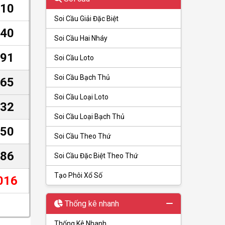
10
Soi Cầu Giải Đặc Biệt
40
Soi Cầu Hai Nháy
91
Soi Cầu Loto
Soi Cầu Bạch Thủ
65
Soi Cầu Loại Loto
32
Soi Cầu Loại Bạch Thủ
50
Soi Cầu Theo Thứ
86
Soi Cầu Đặc Biệt Theo Thứ
Tạo Phôi Xổ Số
016
Thống kê nhanh
Thống Kê Nhanh