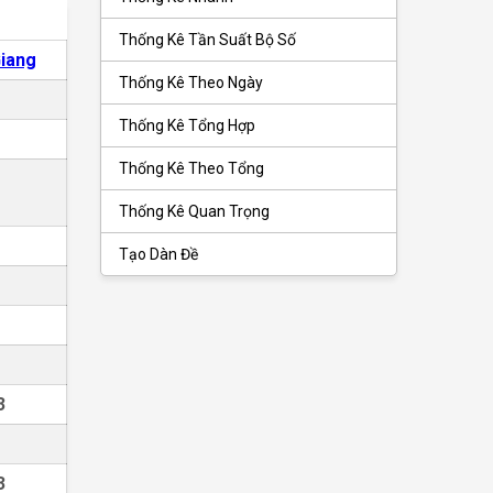
Thống Kê Tần Suất Bộ Số
iang
Thống Kê Theo Ngày
Thống Kê Tổng Hợp
Thống Kê Theo Tổng
Thống Kê Quan Trọng
Tạo Dàn Đề
3
3