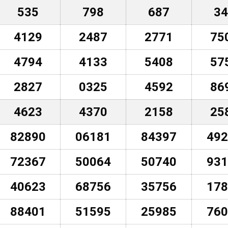
535
798
687
34
4129
2487
2771
75
4794
4133
5408
57
2827
0325
4592
86
4623
4370
2158
25
82890
06181
84397
492
72367
50064
50740
931
40623
68756
35756
178
88401
51595
25985
760