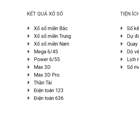
KẾT QUẢ XỔ SỐ
TIỆN ÍC
Xổ số miền Bắc
Sổ kế
Xổ số miền Trung
Dự đ
Xổ số miền Nam
Quay 
Mega 6/45
Dò v
Power 6/55
Lịch 
Max 3D
Sổ m
Max 3D Pro
Thần Tài
Điện toán 123
Điện toán 636