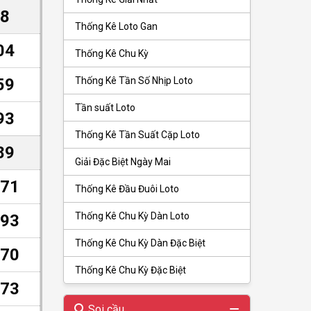
8
Thống Kê Loto Gan
04
Thống Kê Chu Kỳ
59
Thống Kê Tần Số Nhịp Loto
Tần suất Loto
93
Thống Kê Tần Suất Cặp Loto
89
Giải Đặc Biệt Ngày Mai
71
Thống Kê Đầu Đuôi Loto
Thống Kê Chu Kỳ Dàn Loto
93
Thống Kê Chu Kỳ Dàn Đặc Biệt
70
Thống Kê Chu Kỳ Đặc Biệt
73
Soi cầu