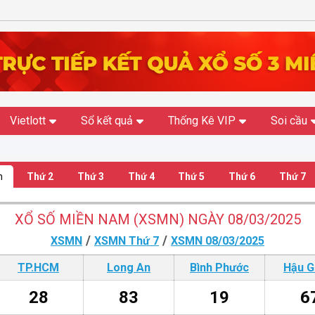
Vietlott
Sổ kết quả
Thống Kê VIP
Soi cầu
m
Thứ 2
Thứ 3
Thứ 4
Thứ 5
Thứ 6
Thứ 7
XỔ SỐ MIỀN NAM (XSMN) NGÀY 08/03/2025
/
/
XSMN
XSMN Thứ 7
XSMN 08/03/2025
TP.HCM
Long An
Bình Phước
Hậu G
28
83
19
6