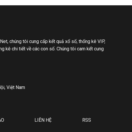
Net, chúng tôi cung cấp kết quả xổ số, thống kê VIP,
g kê chi tiết về các con số. Chúng tôi cam kết cung
Nội, Việt Nam
ÁO
LIÊN HỆ
RSS