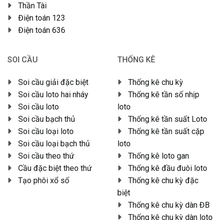
Thần Tài
Điện toán 123
Điện toán 636
SOI CẦU
THỐNG KÊ
Soi cầu giải đặc biệt
Thống kê chu kỳ
Soi cầu loto hai nháy
Thống kê tần số nhịp
Soi cầu loto
loto
Soi cầu bạch thủ
Thống kê tần suất Loto
Soi cầu loại loto
Thống kê tần suất cặp
Soi cầu loại bạch thủ
loto
Soi cầu theo thứ
Thống kê loto gan
Cầu đặc biệt theo thứ
Thống kê đầu đuôi loto
Tạo phôi xổ số
Thống kê chu kỳ đặc
biệt
Thống kê chu kỳ dàn ĐB
Thống kê chu kỳ dàn loto