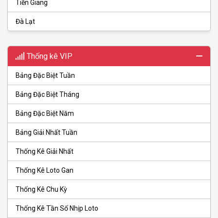
Tiền Giang
Đà Lạt
Thống kê VIP
Bảng Đặc Biệt Tuần
Bảng Đặc Biệt Tháng
Bảng Đặc Biệt Năm
Bảng Giải Nhất Tuần
Thống Kê Giải Nhất
Thống Kê Loto Gan
Thống Kê Chu Kỳ
Thống Kê Tần Số Nhịp Loto