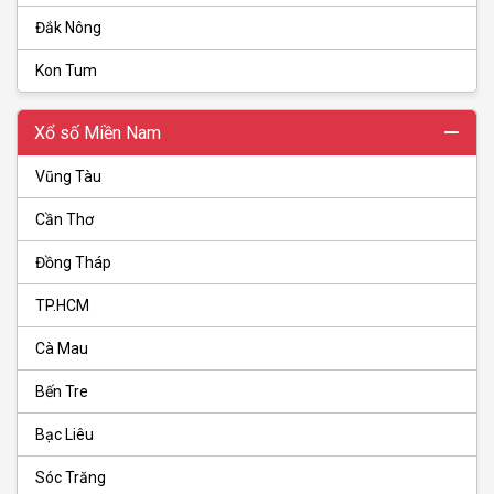
Đắk Nông
Kon Tum
Xổ số Miền Nam
Vũng Tàu
Cần Thơ
Đồng Tháp
TP.HCM
Cà Mau
Bến Tre
Bạc Liêu
Sóc Trăng