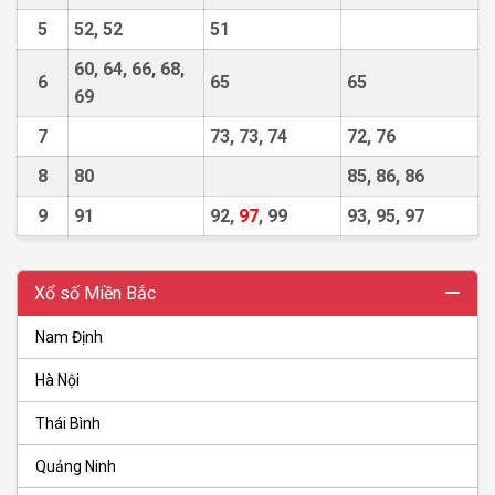
5
52, 52
51
60, 64, 66, 68,
6
65
65
69
7
73, 73, 74
72, 76
8
80
85, 86, 86
9
91
92,
97
, 99
93, 95, 97
Xổ số Miền Bắc
Nam Định
Hà Nội
Thái Bình
Quảng Ninh