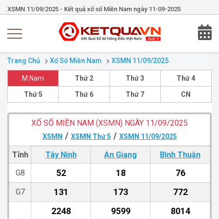
XSMN 11/09/2025 - Kết quả xổ số Miền Nam ngày 11-09-2025
Trang Chủ
Xổ Số Miền Nam
XSMN 11/09/2025
M.Nam
Thứ 2
Thứ 3
Thứ 4
Thứ 5
Thứ 6
Thứ 7
CN
XỔ SỐ MIỀN NAM (XSMN) NGÀY 11/09/2025
/
/
XSMN
XSMN Thứ 5
XSMN 11/09/2025
Tỉnh
Tây Ninh
An Giang
Bình Thuận
52
18
76
G8
131
173
772
G7
2248
9599
8014