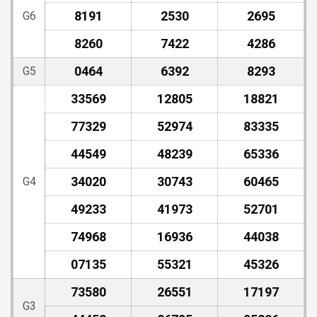
8191
2530
2695
G6
8260
7422
4286
0464
6392
8293
G5
33569
12805
18821
77329
52974
83335
44549
48239
65336
34020
30743
60465
G4
49233
41973
52701
74968
16936
44038
07135
55321
45326
73580
26551
17197
G3