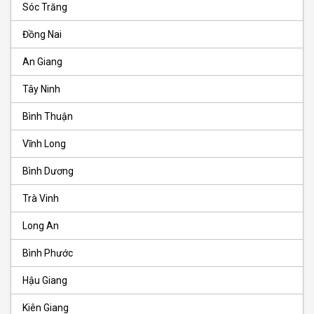
Sóc Trăng
Đồng Nai
An Giang
Tây Ninh
Bình Thuận
Vĩnh Long
Bình Dương
Trà Vinh
Long An
Bình Phước
Hậu Giang
Kiên Giang