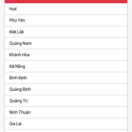
Huế
Phú Yên
Đắk Lắk
Quảng Nam
Khánh Hòa
Đà Nẵng
Bình Định
Quảng Bình
Quảng Trị
Ninh Thuận
Gia Lai