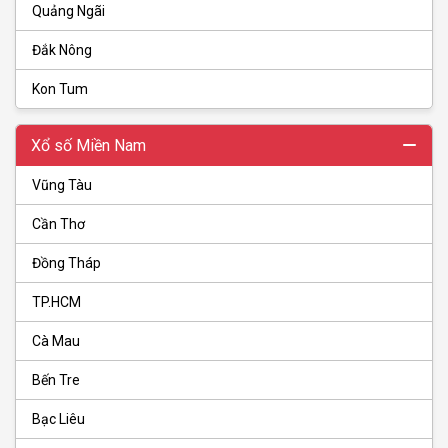
Quảng Ngãi
Đắk Nông
Kon Tum
Xổ số Miền Nam
Vũng Tàu
Cần Thơ
Đồng Tháp
TP.HCM
Cà Mau
Bến Tre
Bạc Liêu