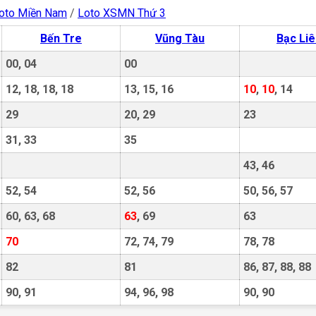
loto Miền Nam
/
Loto XSMN Thứ 3
Bến Tre
Vũng Tàu
Bạc Liê
00, 04
00
12, 18, 18, 18
13, 15, 16
10
,
10
, 14
29
20, 29
23
31, 33
35
43, 46
52, 54
52, 56
50, 56, 57
60, 63, 68
63
, 69
63
70
72, 74, 79
78, 78
82
81
86, 87, 88, 88
90, 91
94, 96, 98
90, 90