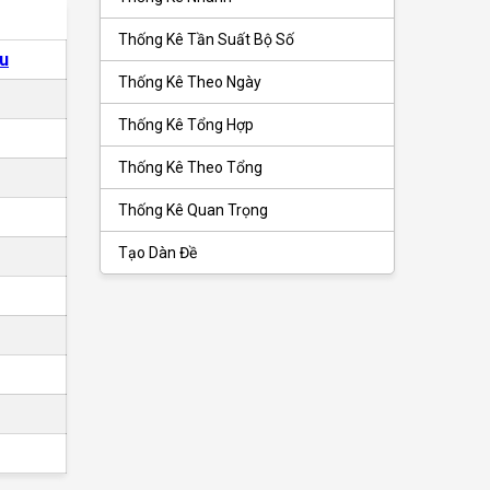
Thống Kê Tần Suất Bộ Số
u
Thống Kê Theo Ngày
Thống Kê Tổng Hợp
Thống Kê Theo Tổng
Thống Kê Quan Trọng
Tạo Dàn Đề