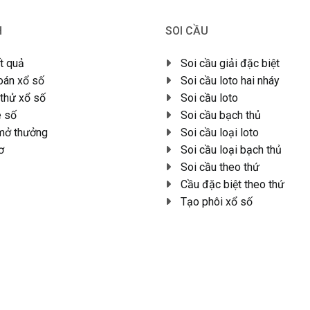
H
SOI CẦU
t quả
Soi cầu giải đặc biệt
oán xổ số
Soi cầu loto hai nháy
thử xổ số
Soi cầu loto
é số
Soi cầu bạch thủ
mở thưởng
Soi cầu loại loto
ơ
Soi cầu loại bạch thủ
Soi cầu theo thứ
Cầu đặc biệt theo thứ
Tạo phôi xổ số