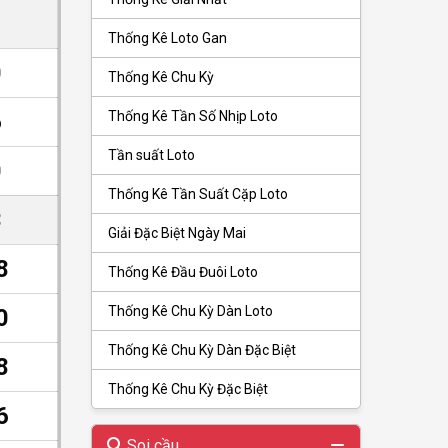
Thống Kê Loto Gan
0
Thống Kê Chu Kỳ
6
Thống Kê Tần Số Nhịp Loto
Tần suất Loto
0
Thống Kê Tần Suất Cặp Loto
3
Giải Đặc Biệt Ngày Mai
8
Thống Kê Đầu Đuôi Loto
Thống Kê Chu Kỳ Dàn Loto
0
Thống Kê Chu Kỳ Dàn Đặc Biệt
8
Thống Kê Chu Kỳ Đặc Biệt
6
Soi cầu