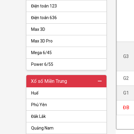
Điện toán 123
Điện toán 636
Max 3D
Max 3D Pro
Mega 6/45
G3
Power 6/55
G2
Xổ số Miền Trung
G1
Huế
Phú Yên
ĐB
Đắk Lắk
Quảng Nam