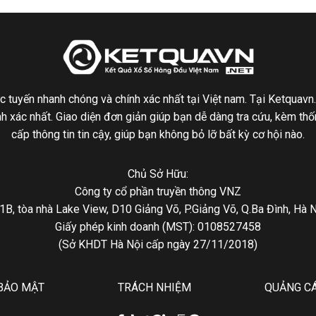
 tuyến nhanh chóng và chính xác nhất tại Việt nam. Tại Ketquavn.
nh xác nhất. Giao diện đơn giản giúp bạn dễ dàng tra cứu, kèm thốn
cấp thông tin tin cậy, giúp bạn không bỏ lỡ bất kỳ cơ hội nào.
Chủ Sở Hữu:
Công ty cổ phần truyền thông VNZ
1B, tòa nhà Lake View, D10 Giảng Võ, P.Giảng Võ, Q.Ba Đình, Hà 
Giấy phép kinh doanh (MST): 0108527458
(Sở KHDT Hà Nội cấp ngày 27/11/2018)
BẢO MẬT
TRÁCH NHIỆM
QUẢNG C