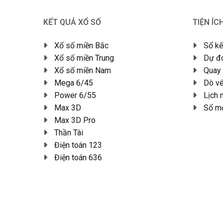
KẾT QUẢ XỔ SỐ
TIỆN ÍC
Xổ số miền Bắc
Sổ kế
Xổ số miền Trung
Dự đ
Xổ số miền Nam
Quay 
Mega 6/45
Dò v
Power 6/55
Lịch 
Max 3D
Sổ m
Max 3D Pro
Thần Tài
Điện toán 123
Điện toán 636