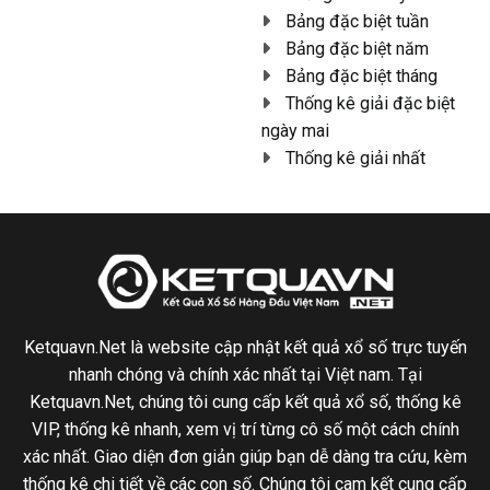
Bảng đặc biệt tuần
Bảng đặc biệt năm
Bảng đặc biệt tháng
Thống kê giải đặc biệt
ngày mai
Thống kê giải nhất
Ketquavn.Net là website cập nhật kết quả xổ số trực tuyến
nhanh chóng và chính xác nhất tại Việt nam. Tại
Ketquavn.Net, chúng tôi cung cấp kết quả xổ số, thống kê
VIP, thống kê nhanh, xem vị trí từng cô số một cách chính
xác nhất. Giao diện đơn giản giúp bạn dễ dàng tra cứu, kèm
thống kê chi tiết về các con số. Chúng tôi cam kết cung cấp