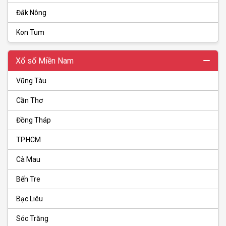
Đắk Nông
Kon Tum
Xổ số Miền Nam
Vũng Tàu
Cần Thơ
Đồng Tháp
TP.HCM
Cà Mau
Bến Tre
Bạc Liêu
Sóc Trăng