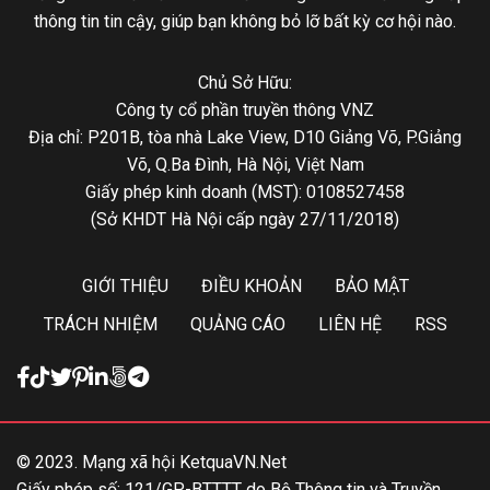
thông tin tin cậy, giúp bạn không bỏ lỡ bất kỳ cơ hội nào.
Chủ Sở Hữu:
Công ty cổ phần truyền thông VNZ
Địa chỉ: P201B, tòa nhà Lake View, D10 Giảng Võ, P.Giảng
Võ, Q.Ba Đình, Hà Nội, Việt Nam
Giấy phép kinh doanh (MST): 0108527458
(Sở KHDT Hà Nội cấp ngày 27/11/2018)
GIỚI THIỆU
ĐIỀU KHOẢN
BẢO MẬT
TRÁCH NHIỆM
QUẢNG CÁO
LIÊN HỆ
RSS
© 2023. Mạng xã hội KetquaVN.Net
Giấy phép số: 121/GP-BTTTT do Bộ Thông tin và Truyền