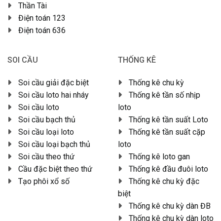
Thần Tài
Điện toán 123
Điện toán 636
SOI CẦU
THỐNG KÊ
Soi cầu giải đặc biệt
Thống kê chu kỳ
Soi cầu loto hai nháy
Thống kê tần số nhịp
Soi cầu loto
loto
Soi cầu bạch thủ
Thống kê tần suất Loto
Soi cầu loại loto
Thống kê tần suất cặp
Soi cầu loại bạch thủ
loto
Soi cầu theo thứ
Thống kê loto gan
Cầu đặc biệt theo thứ
Thống kê đầu đuôi loto
Tạo phôi xổ số
Thống kê chu kỳ đặc
biệt
Thống kê chu kỳ dàn ĐB
Thống kê chu kỳ dàn loto