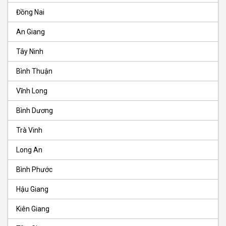
Đồng Nai
An Giang
Tây Ninh
Bình Thuận
Vĩnh Long
Bình Dương
Trà Vinh
Long An
Bình Phước
Hậu Giang
Kiên Giang