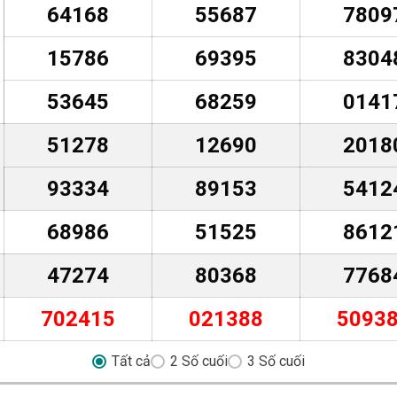
64168
55687
7809
15786
69395
8304
53645
68259
0141
51278
12690
2018
93334
89153
5412
68986
51525
8612
47274
80368
7768
702415
021388
5093
Tất cả
2 Số cuối
3 Số cuối