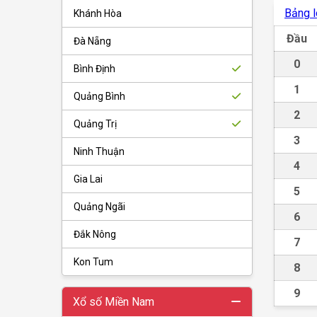
Bảng 
Khánh Hòa
Đầu
Đà Nẵng
0
Bình Định
1
Quảng Bình
2
Quảng Trị
3
Ninh Thuận
4
Gia Lai
5
Quảng Ngãi
6
Đắk Nông
7
Kon Tum
8
9
Xổ số Miền Nam