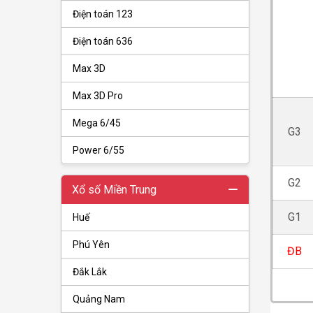
Điện toán 123
Điện toán 636
Max 3D
Max 3D Pro
Mega 6/45
G3
Power 6/55
G2
Xổ số Miền Trung
G1
Huế
Phú Yên
ĐB
Đắk Lắk
Quảng Nam