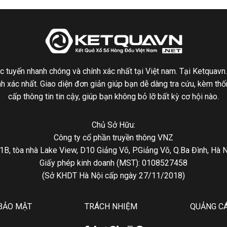
 tuyến nhanh chóng và chính xác nhất tại Việt nam. Tại Ketquavn.
nh xác nhất. Giao diện đơn giản giúp bạn dễ dàng tra cứu, kèm thốn
cấp thông tin tin cậy, giúp bạn không bỏ lỡ bất kỳ cơ hội nào.
Chủ Sở Hữu:
Công ty cổ phần truyền thông VNZ
1B, tòa nhà Lake View, D10 Giảng Võ, P.Giảng Võ, Q.Ba Đình, Hà 
Giấy phép kinh doanh (MST): 0108527458
(Sở KHDT Hà Nội cấp ngày 27/11/2018)
BẢO MẬT
TRÁCH NHIỆM
QUẢNG C