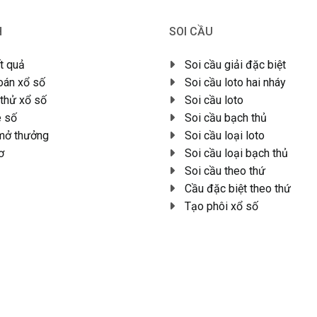
H
SOI CẦU
t quả
Soi cầu giải đặc biệt
oán xổ số
Soi cầu loto hai nháy
thử xổ số
Soi cầu loto
é số
Soi cầu bạch thủ
mở thưởng
Soi cầu loại loto
ơ
Soi cầu loại bạch thủ
Soi cầu theo thứ
Cầu đặc biệt theo thứ
Tạo phôi xổ số