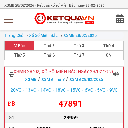
XSMB 28/02/2026 - Kết quả xổ số Miền Bắc ngày 28-02-2026
Trang Chủ
Xổ Số Miền Bắc
XSMB 28/02/2026
M.Bắc
Thứ 2
Thứ 3
Thứ 4
Thứ 5
Thứ 6
Thứ 7
CN
XSMB 28/02, XỔ SỐ MIỀN BẮC NGÀY 28/02/2026
/
/
XSMB
XSMB Thứ 7
XSMB 28/02/2026
20VC - 13VC - 14VC - 18VC - 15VC - 6VC - 5VC - 9VC
47891
ĐB
23959
G1