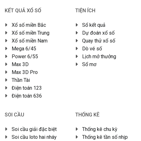
KẾT QUẢ XỔ SỐ
TIỆN ÍCH
Xổ số miền Bắc
Sổ kết quả
Xổ số miền Trung
Dự đoán xổ số
Xổ số miền Nam
Quay thử xổ số
Mega 6/45
Dò vé số
Power 6/55
Lịch mở thưởng
Max 3D
Sổ mơ
Max 3D Pro
Thần Tài
Điện toán 123
Điện toán 636
SOI CẦU
THỐNG KÊ
Soi cầu giải đặc biệt
Thống kê chu kỳ
Soi cầu loto hai nháy
Thống kê tần số nhịp