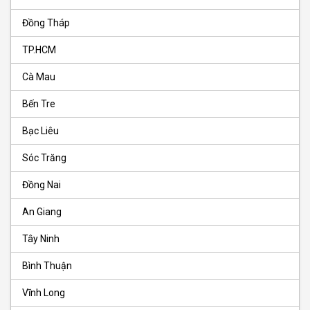
Đồng Tháp
TP.HCM
Cà Mau
Bến Tre
Bạc Liêu
Sóc Trăng
Đồng Nai
An Giang
Tây Ninh
Bình Thuận
Vĩnh Long