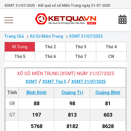
XSMT 31/07/2025 - Kết quả xổ số Miền Trung ngày 31-07-2025
Trang Chủ
Xổ Số Miền Trung
XSMT 31/07/2025
M.Trung
Thứ 2
Thứ 3
Thứ 4
Thứ 5
Thứ 6
Thứ 7
CN
XỔ SỐ MIỀN TRUNG (XSMT) NGÀY 31/07/2025
/
/
XSMT
XSMT Thứ 5
XSMT 31/07/2025
Tỉnh
Bình Định
Quảng Trị
Quảng Bình
88
98
81
G8
197
813
603
G7
5768
8182
8628