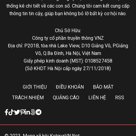
thống kê chi tiết về các con số. Chúng tôi cam kết cung cấp
thông tin tin cậy, giúp bạn không bỏ lỡ bất kỳ cơ hội nào.
Chủ Sở Hữu:
Công ty cổ phần truyền thông VNZ
Địa chỉ: P201B, tòa nhà Lake View, D10 Giảng Võ, P.Giảng
Võ, Q.Ba Đình, Hà Nội, Việt Nam
Giấy phép kinh doanh (MST): 0108527458
(Sở KHDT Hà Nội cấp ngày 27/11/2018)
GIỚI THIỆU
ĐIỀU KHOẢN
BẢO MẬT
TRÁCH NHIỆM
QUẢNG CÁO
LIÊN HỆ
RSS
© 2023. Mạng xã hội KetquaVN.Net