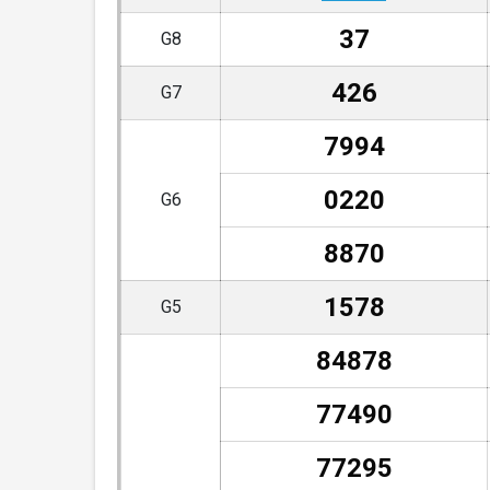
37
G8
426
G7
7994
0220
G6
8870
1578
G5
84878
77490
77295