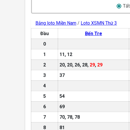
Tất
Bảng loto Miền Nam
/
Loto XSMN Thứ 3
Đầu
Bến Tre
0
1
11, 12
2
20, 20, 26, 28,
29
,
29
3
37
4
5
54
6
69
7
70, 78, 78
8
81