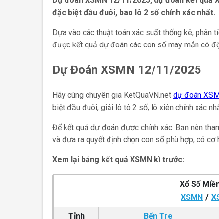
Dự đoán XSMN 12/11/2025, dự đoán kết quả Xổ
đặc biệt đầu đuôi, bao lô 2 số chính xác nhất.
Dựa vào các thuật toán xác suất thống kê, phân 
được kết quả dự đoán các con số may mắn có độ
Dự Đoán XSMN 12/11/2025
Hãy cùng chuyên gia KetQuaVN.net
dự đoán XS
biệt đầu đuôi, giải lô tô 2 số, lô xiên chính xác nhấ
Để kết quả dự đoán được chính xác. Bạn nên tha
và đưa ra quyết định chọn con số phù hợp, có cơ h
Xem lại bảng kết quả XSMN kì trước:
Xổ Số Miề
/
XSMN
X
Tỉnh
Bến Tre