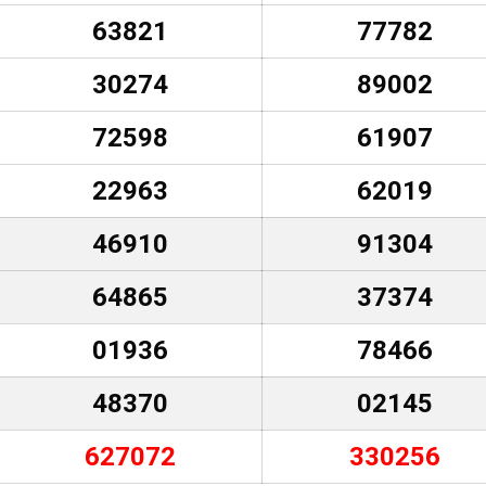
63821
77782
30274
89002
72598
61907
22963
62019
46910
91304
64865
37374
01936
78466
48370
02145
627072
330256