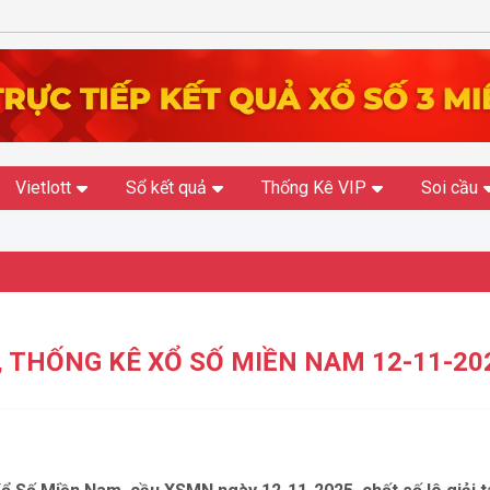
Vietlott
Sổ kết quả
Thống Kê VIP
Soi cầu
, THỐNG KÊ XỔ SỐ MIỀN NAM 12-11-20