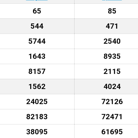
65
85
544
471
5744
2540
1643
8935
8157
2115
1562
4024
24025
72126
82183
72471
38095
61695