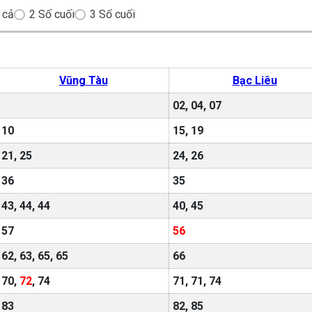
 cả
2 Số cuối
3 Số cuối
Vũng Tàu
Bạc Liêu
02, 04, 07
10
15, 19
21, 25
24, 26
36
35
43, 44, 44
40, 45
57
56
62, 63, 65, 65
66
70,
72
, 74
71, 71, 74
83
82, 85