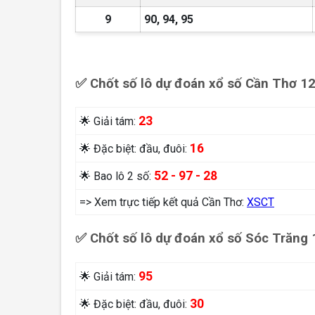
9
90, 94, 95
✅ Chốt số lô dự đoán xổ số Cần Thơ 1
23
🌟 Giải tám:
16
🌟 Đặc biệt: đầu, đuôi:
52 - 97 - 28
🌟 Bao lô 2 số:
=> Xem trực tiếp kết quả Cần Thơ:
XSCT
✅ Chốt số lô dự đoán xổ số Sóc Trăng
95
🌟 Giải tám:
30
🌟 Đặc biệt: đầu, đuôi: