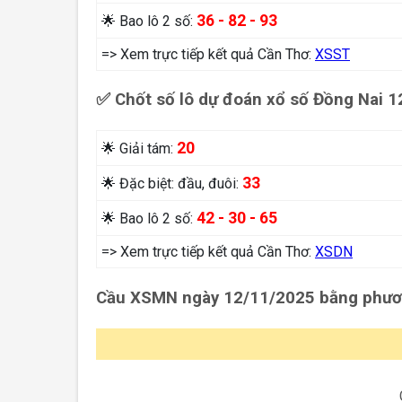
36 - 82 - 93
🌟 Bao lô 2 số:
=> Xem trực tiếp kết quả Cần Thơ:
XSST
✅ Chốt số lô dự đoán xổ số Đồng Nai 
20
🌟 Giải tám:
33
🌟 Đặc biệt: đầu, đuôi:
42 - 30 - 65
🌟 Bao lô 2 số:
=> Xem trực tiếp kết quả Cần Thơ:
XSDN
Cầu XSMN ngày 12/11/2025 bằng phươ