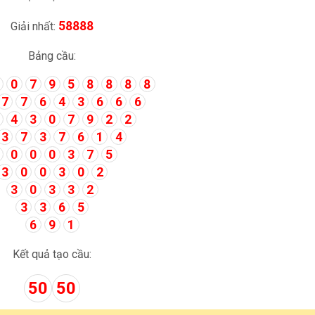
58888
Giải nhất:
Bảng cầu:
0
7
9
5
8
8
8
8
7
7
6
4
3
6
6
6
4
3
0
7
9
2
2
3
7
3
7
6
1
4
0
0
0
3
7
5
3
0
0
3
0
2
3
0
3
3
2
3
3
6
5
6
9
1
Kết quả tạo cầu:
50
50