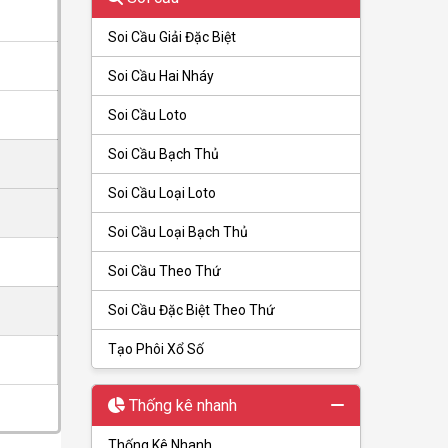
Soi Cầu Giải Đặc Biệt
Soi Cầu Hai Nháy
Soi Cầu Loto
Soi Cầu Bạch Thủ
Soi Cầu Loại Loto
Soi Cầu Loại Bạch Thủ
Soi Cầu Theo Thứ
Soi Cầu Đặc Biệt Theo Thứ
Tạo Phôi Xổ Số
Thống kê nhanh
Thống Kê Nhanh