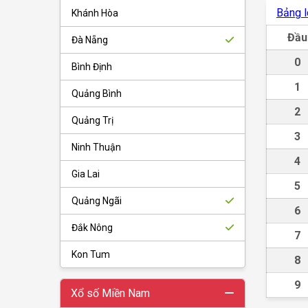
Bảng l
Khánh Hòa
Đầu
Đà Nẵng
0
Bình Định
1
Quảng Bình
2
Quảng Trị
3
Ninh Thuận
4
Gia Lai
5
Quảng Ngãi
6
Đắk Nông
7
Kon Tum
8
9
Xổ số Miền Nam