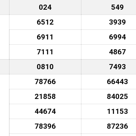
024
549
6512
3939
6911
6994
7111
4867
0810
7493
78766
66443
21858
84025
44674
11153
78396
87236