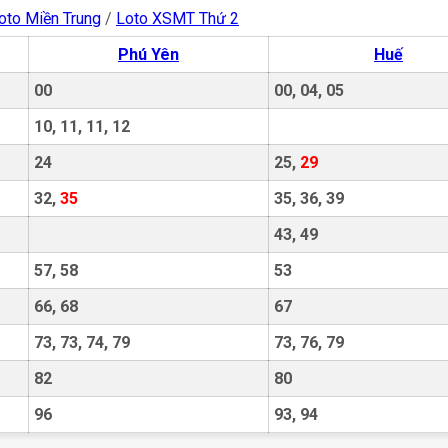
oto Miền Trung
/
Loto XSMT Thứ 2
Phú Yên
Huế
00
00, 04, 05
10, 11, 11, 12
24
25,
29
32,
35
35, 36, 39
43, 49
57, 58
53
66, 68
67
73, 73, 74, 79
73, 76, 79
82
80
96
93, 94