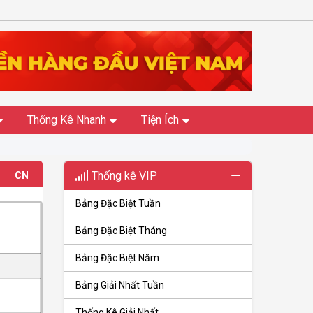
Thống Kê Nhanh
Tiện Ích
Thống kê VIP
CN
Bảng Đặc Biệt Tuần
Bảng Đặc Biệt Tháng
Bảng Đặc Biệt Năm
Bảng Giải Nhất Tuần
Thống Kê Giải Nhất