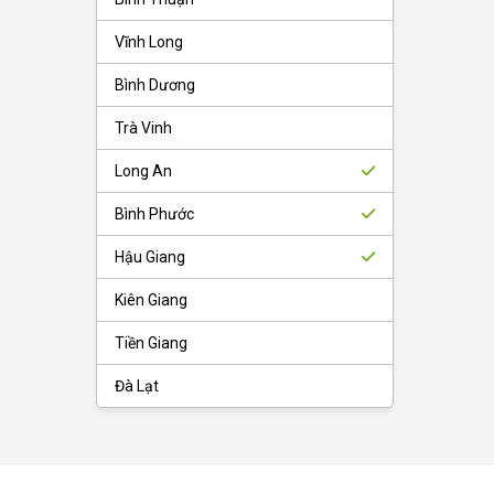
Vĩnh Long
Bình Dương
Trà Vinh
Long An
Bình Phước
Hậu Giang
Kiên Giang
Tiền Giang
Đà Lạt