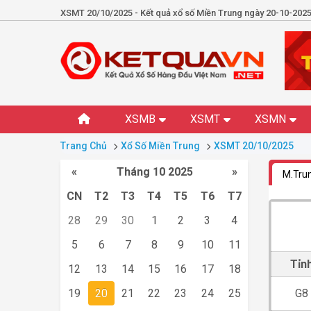
XSMT 20/10/2025 - Kết quả xổ số Miền Trung ngày 20-10-202
XSMB
XSMT
XSMN
Trang Chủ
Xổ Số Miền Trung
XSMT 20/10/2025
«
Tháng 10 2025
»
M.Tru
CN
T2
T3
T4
T5
T6
T7
28
29
30
1
2
3
4
5
6
7
8
9
10
11
Tỉn
12
13
14
15
16
17
18
19
20
21
22
23
24
25
G8