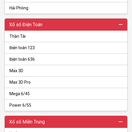
Hải Phòng
Xổ số Điện Toán
Thần Tài
Điện toán 123
Điện toán 636
Max 3D
Max 3D Pro
Mega 6/45
Power 6/55
Xổ số Miền Trung