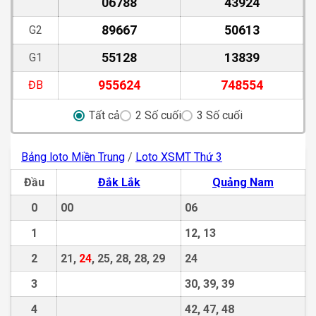
06788
43924
89667
50613
G2
55128
13839
G1
955624
748554
ĐB
Tất cả
2 Số cuối
3 Số cuối
Bảng loto Miền Trung
/
Loto XSMT Thứ 3
Đầu
Đắk Lắk
Quảng Nam
0
00
06
1
12, 13
2
21,
24
, 25, 28, 28, 29
24
3
30, 39, 39
4
42, 47, 48