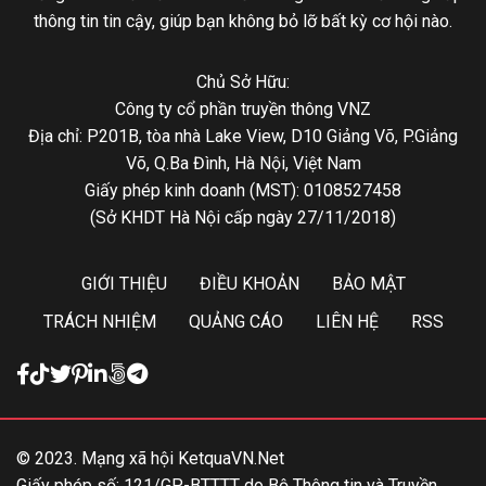
thông tin tin cậy, giúp bạn không bỏ lỡ bất kỳ cơ hội nào.
Chủ Sở Hữu:
Công ty cổ phần truyền thông VNZ
Địa chỉ: P201B, tòa nhà Lake View, D10 Giảng Võ, P.Giảng
Võ, Q.Ba Đình, Hà Nội, Việt Nam
Giấy phép kinh doanh (MST): 0108527458
(Sở KHDT Hà Nội cấp ngày 27/11/2018)
GIỚI THIỆU
ĐIỀU KHOẢN
BẢO MẬT
TRÁCH NHIỆM
QUẢNG CÁO
LIÊN HỆ
RSS
© 2023. Mạng xã hội KetquaVN.Net
Giấy phép số: 121/GP-BTTTT do Bộ Thông tin và Truyền