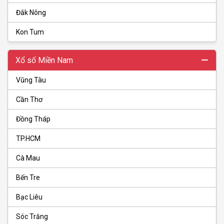
Đắk Nông
Kon Tum
Xổ số Miền Nam
Vũng Tàu
Cần Thơ
Đồng Tháp
TP.HCM
Cà Mau
Bến Tre
Bạc Liêu
Sóc Trăng