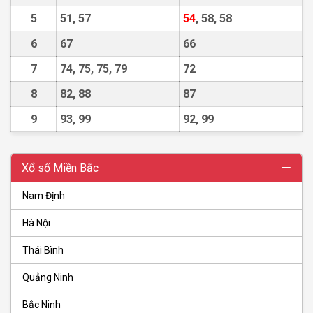
5
51, 57
54
, 58, 58
6
67
66
7
74, 75, 75, 79
72
8
82, 88
87
9
93, 99
92, 99
Xổ số Miền Bắc
Nam Định
Hà Nội
Thái Bình
Quảng Ninh
Bắc Ninh