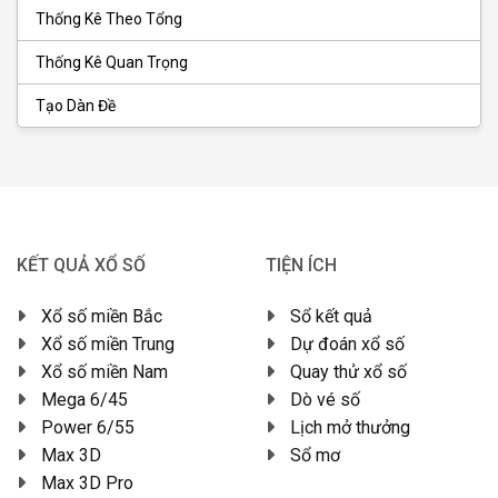
Thống Kê Theo Tổng
Thống Kê Quan Trọng
Tạo Dàn Đề
KẾT QUẢ XỔ SỐ
TIỆN ÍCH
Xổ số miền Bắc
Sổ kết quả
Xổ số miền Trung
Dự đoán xổ số
Xổ số miền Nam
Quay thử xổ số
Mega 6/45
Dò vé số
Power 6/55
Lịch mở thưởng
Max 3D
Sổ mơ
Max 3D Pro