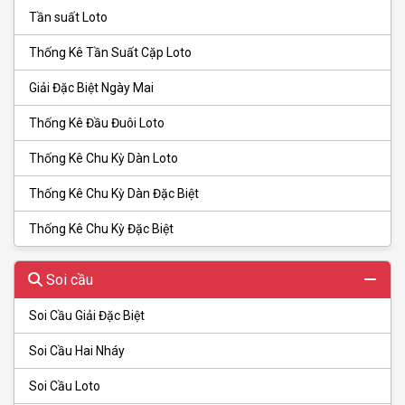
Tần suất Loto
Thống Kê Tần Suất Cặp Loto
Giải Đặc Biệt Ngày Mai
Thống Kê Đầu Đuôi Loto
Thống Kê Chu Kỳ Dàn Loto
Thống Kê Chu Kỳ Dàn Đặc Biệt
Thống Kê Chu Kỳ Đặc Biệt
Soi cầu
Soi Cầu Giải Đặc Biệt
Soi Cầu Hai Nháy
Soi Cầu Loto