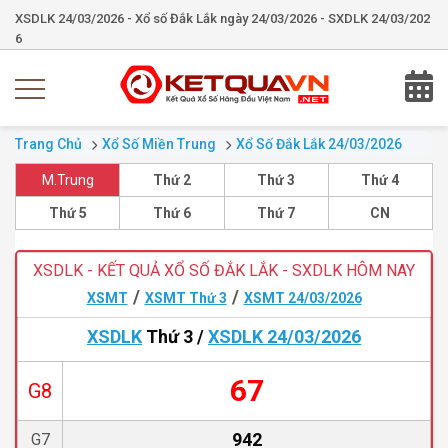
XSDLK 24/03/2026 - Xổ số Đắk Lắk ngày 24/03/2026 - SXDLK 24/03/202
6
Trang Chủ
Xổ Số Miền Trung
Xổ Số Đắk Lắk 24/03/2026
M.Trung
Thứ 2
Thứ 3
Thứ 4
Thứ 5
Thứ 6
Thứ 7
CN
XSDLK - KẾT QUẢ XỔ SỐ ĐẮK LẮK - SXDLK HÔM NAY
/
/
XSMT
XSMT Thứ 3
XSMT 24/03/2026
XSDLK
Thứ 3 /
XSDLK 24/03/2026
67
G8
942
G7