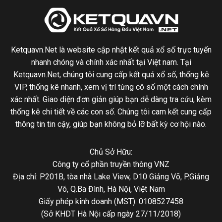
Ketquavn.Net là website cập nhật kết quả xổ số trực tuyến
nhanh chóng và chính xác nhất tại Việt nam. Tại
Ketquavn.Net, chúng tôi cung cấp kết quả xổ số, thống kê
VIP, thống kê nhanh, xem vị trí từng cô số một cách chính
xác nhất. Giao diện đơn giản giúp bạn dễ dàng tra cứu, kèm
thống kê chi tiết về các con số. Chúng tôi cam kết cung cấp
thông tin tin cậy, giúp bạn không bỏ lỡ bất kỳ cơ hội nào.
Chủ Sở Hữu:
Công ty cổ phần truyền thông VNZ
Địa chỉ: P201B, tòa nhà Lake View, D10 Giảng Võ, P.Giảng
Võ, Q.Ba Đình, Hà Nội, Việt Nam
Giấy phép kinh doanh (MST): 0108527458
(Sở KHDT Hà Nội cấp ngày 27/11/2018)