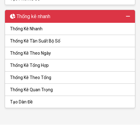
Thống kê nhanh
Thống Kê Nhanh
Thống Kê Tần Suất Bộ Số
Thống Kê Theo Ngày
Thống Kê Tổng Hợp
Thống Kê Theo Tổng
Thống Kê Quan Trọng
Tạo Dàn Đề