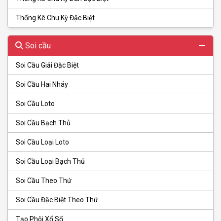
Thống Kê Chu Kỳ Đặc Biệt
Soi cầu
Soi Cầu Giải Đặc Biệt
Soi Cầu Hai Nháy
Soi Cầu Loto
Soi Cầu Bạch Thủ
Soi Cầu Loại Loto
Soi Cầu Loại Bạch Thủ
Soi Cầu Theo Thứ
Soi Cầu Đặc Biệt Theo Thứ
Tạo Phôi Xổ Số