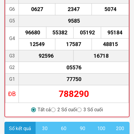
0627
2347
5074
G6
9585
G5
96680
55382
05192
95184
G4
12549
17587
48815
92596
16718
G3
05576
G2
77750
G1
788290
ĐB
Tất cả
2 Số cuối
3 Số cuối
Sổ kết quả
30
60
90
100
200