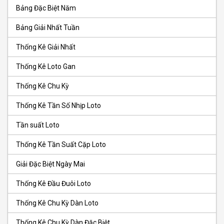
Bảng Đặc Biệt Năm
Bảng Giải Nhất Tuần
Thống Kê Giải Nhất
Thống Kê Loto Gan
Thống Kê Chu Kỳ
Thống Kê Tần Số Nhịp Loto
Tần suất Loto
Thống Kê Tần Suất Cặp Loto
Giải Đặc Biệt Ngày Mai
Thống Kê Đầu Đuôi Loto
Thống Kê Chu Kỳ Dàn Loto
Thống Kê Chu Kỳ Dàn Đặc Biệt