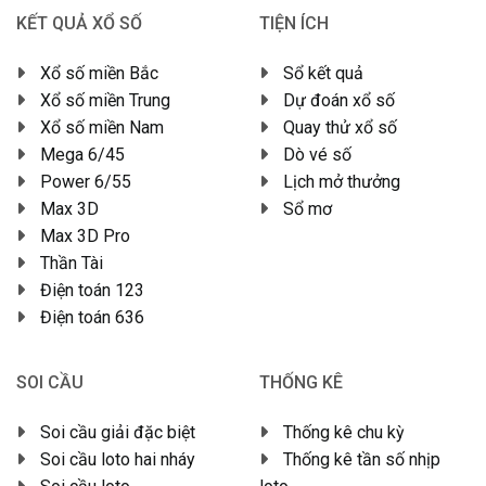
KẾT QUẢ XỔ SỐ
TIỆN ÍCH
Xổ số miền Bắc
Sổ kết quả
Xổ số miền Trung
Dự đoán xổ số
Xổ số miền Nam
Quay thử xổ số
Mega 6/45
Dò vé số
Power 6/55
Lịch mở thưởng
Max 3D
Sổ mơ
Max 3D Pro
Thần Tài
Điện toán 123
Điện toán 636
SOI CẦU
THỐNG KÊ
Soi cầu giải đặc biệt
Thống kê chu kỳ
Soi cầu loto hai nháy
Thống kê tần số nhịp