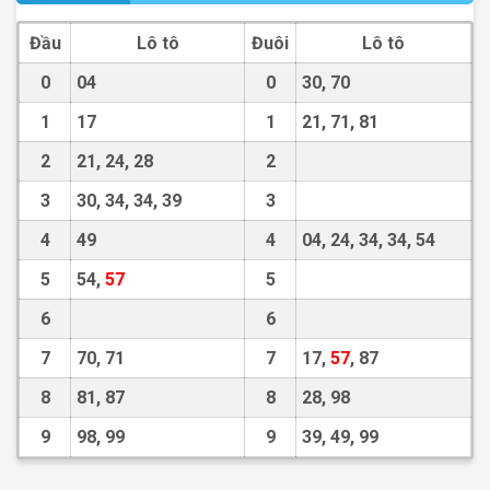
Đầu
Lô tô
Đuôi
Lô tô
0
04
0
30, 70
1
17
1
21, 71, 81
2
21, 24, 28
2
3
30, 34, 34, 39
3
4
49
4
04, 24, 34, 34, 54
5
54,
57
5
6
6
7
70, 71
7
17,
57
, 87
8
81, 87
8
28, 98
9
98, 99
9
39, 49, 99