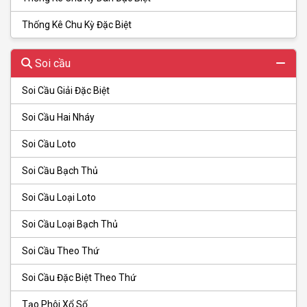
Thống Kê Chu Kỳ Đặc Biệt
Soi cầu
Soi Cầu Giải Đặc Biệt
Soi Cầu Hai Nháy
Soi Cầu Loto
Soi Cầu Bạch Thủ
Soi Cầu Loại Loto
Soi Cầu Loại Bạch Thủ
Soi Cầu Theo Thứ
Soi Cầu Đặc Biệt Theo Thứ
Tạo Phôi Xổ Số