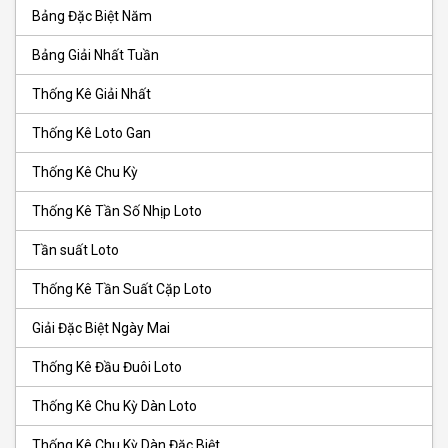
Bảng Đặc Biệt Năm
Bảng Giải Nhất Tuần
Thống Kê Giải Nhất
Thống Kê Loto Gan
Thống Kê Chu Kỳ
Thống Kê Tần Số Nhịp Loto
Tần suất Loto
Thống Kê Tần Suất Cặp Loto
Giải Đặc Biệt Ngày Mai
Thống Kê Đầu Đuôi Loto
Thống Kê Chu Kỳ Dàn Loto
Thống Kê Chu Kỳ Dàn Đặc Biệt