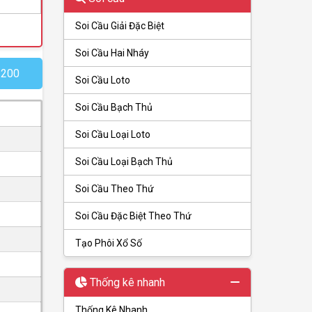
Soi Cầu Giải Đặc Biệt
Soi Cầu Hai Nháy
200
Soi Cầu Loto
Soi Cầu Bạch Thủ
Soi Cầu Loại Loto
Soi Cầu Loại Bạch Thủ
Soi Cầu Theo Thứ
Soi Cầu Đặc Biệt Theo Thứ
Tạo Phôi Xổ Số
Thống kê nhanh
Thống Kê Nhanh