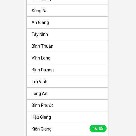
Đồng Nai
An Giang
Tây Ninh
Bình Thuận
Vĩnh Long
Bình Dương
Trà Vinh
Long An
Bình Phước
Hậu Giang
16:05
Kiên Giang