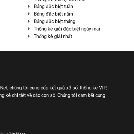
Bảng đặc biệt tuần
Bảng đặc biệt năm
Bảng đặc biệt tháng
Thống kê giải đặc biệt ngày mai
Thống kê giải nhất
Net, chúng tôi cung cấp kết quả xổ số, thống kê VIP,
g kê chi tiết về các con số. Chúng tôi cam kết cung