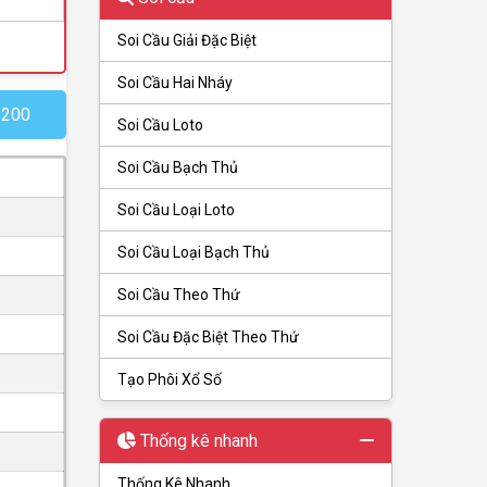
Soi Cầu Giải Đặc Biệt
Soi Cầu Hai Nháy
200
Soi Cầu Loto
Soi Cầu Bạch Thủ
Soi Cầu Loại Loto
Soi Cầu Loại Bạch Thủ
Soi Cầu Theo Thứ
Soi Cầu Đặc Biệt Theo Thứ
Tạo Phôi Xổ Số
Thống kê nhanh
Thống Kê Nhanh