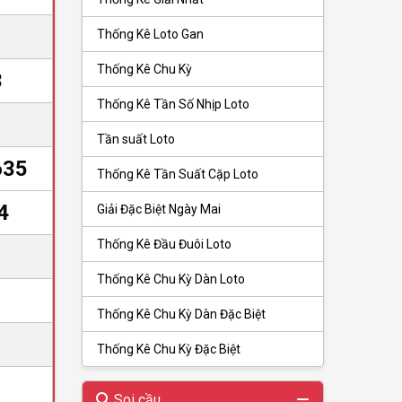
Thống Kê Loto Gan
Thống Kê Chu Kỳ
3
Thống Kê Tần Số Nhịp Loto
Tần suất Loto
635
Thống Kê Tần Suất Cặp Loto
4
Giải Đặc Biệt Ngày Mai
Thống Kê Đầu Đuôi Loto
Thống Kê Chu Kỳ Dàn Loto
Thống Kê Chu Kỳ Dàn Đặc Biệt
Thống Kê Chu Kỳ Đặc Biệt
Soi cầu