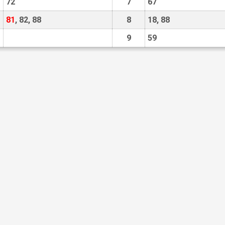
72
7
67
81
, 82, 88
8
18, 88
9
59