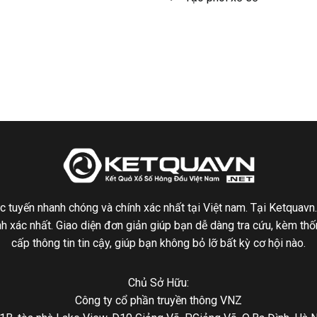
 tuyến nhanh chóng và chính xác nhất tại Việt nam. Tại Ketquavn.
nh xác nhất. Giao diện đơn giản giúp bạn dễ dàng tra cứu, kèm thốn
cấp thông tin tin cậy, giúp bạn không bỏ lỡ bất kỳ cơ hội nào.
Chủ Sở Hữu:
Công ty cổ phần truyền thông VNZ