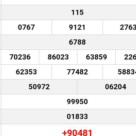
115
0767
9121
276
6788
70236
86023
63859
22
62353
77482
5883
50972
06204
99950
01833
+90481