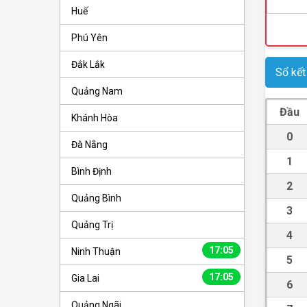
Huế
Phú Yên
Đắk Lắk
Sổ kết
Quảng Nam
Đầu
Khánh Hòa
0
Đà Nẵng
1
Bình Định
2
Quảng Bình
3
Quảng Trị
4
17:05
Ninh Thuận
5
17:05
Gia Lai
6
Quảng Ngãi