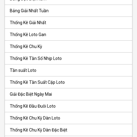
Bảng Giải Nhất Tuần
Thống Kê Giải Nhất
Thống Kê Loto Gan
Thống Kê Chu Kỳ
Thống Kê Tần Số Nhịp Loto
Tần suất Loto
Thống Kê Tần Suất Cặp Loto
Giải Đặc Biệt Ngày Mai
Thống Kê Đầu Đuôi Loto
Thống Kê Chu Kỳ Dàn Loto
Thống Kê Chu Kỳ Dàn Đặc Biệt