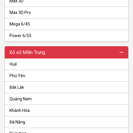
Max 3D
Max 3D Pro
Mega 6/45
Power 6/55
Xổ số Miền Trung
Huế
Phú Yên
Đắk Lắk
Quảng Nam
Khánh Hòa
Đà Nẵng