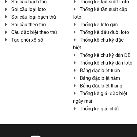
Soi cầu bạch thủ
Thống kê tần suất Loto
Soi cầu loại loto
Thống kê tần suất cặp
Soi cầu loại bạch thủ
loto
Soi cầu theo thứ
Thống kê loto gan
Cầu đặc biệt theo thứ
Thống kê đầu đuôi loto
Tạo phôi xổ số
Thống kê chu kỳ đặc
biệt
Thống kê chu kỳ dàn ĐB
Thống kê chu kỳ dàn loto
Bảng đặc biệt tuần
Bảng đặc biệt năm
Bảng đặc biệt tháng
Thống kê giải đặc biệt
ngày mai
Thống kê giải nhất