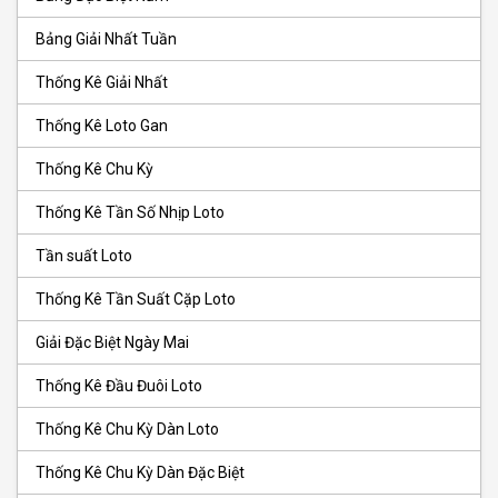
Bảng Giải Nhất Tuần
Thống Kê Giải Nhất
Thống Kê Loto Gan
Thống Kê Chu Kỳ
Thống Kê Tần Số Nhịp Loto
Tần suất Loto
Thống Kê Tần Suất Cặp Loto
Giải Đặc Biệt Ngày Mai
Thống Kê Đầu Đuôi Loto
Thống Kê Chu Kỳ Dàn Loto
Thống Kê Chu Kỳ Dàn Đặc Biệt