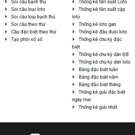
Soi cầu bạch thủ
Thống kê tần suất Loto
Soi cầu loại loto
Thống kê tần suất cặp
Soi cầu loại bạch thủ
loto
Soi cầu theo thứ
Thống kê loto gan
Cầu đặc biệt theo thứ
Thống kê đầu đuôi loto
Tạo phôi xổ số
Thống kê chu kỳ đặc
biệt
Thống kê chu kỳ dàn ĐB
Thống kê chu kỳ dàn loto
Bảng đặc biệt tuần
Bảng đặc biệt năm
Bảng đặc biệt tháng
Thống kê giải đặc biệt
ngày mai
Thống kê giải nhất