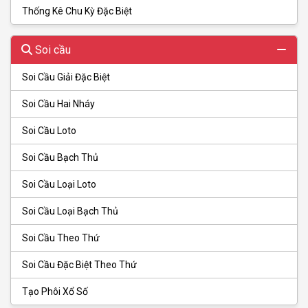
Thống Kê Chu Kỳ Đặc Biệt
Soi cầu
Soi Cầu Giải Đặc Biệt
Soi Cầu Hai Nháy
Soi Cầu Loto
Soi Cầu Bạch Thủ
Soi Cầu Loại Loto
Soi Cầu Loại Bạch Thủ
Soi Cầu Theo Thứ
Soi Cầu Đặc Biệt Theo Thứ
Tạo Phôi Xổ Số