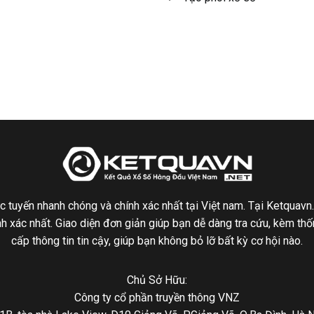
 tuyến nhanh chóng và chính xác nhất tại Việt nam. Tại Ketquavn.
nh xác nhất. Giao diện đơn giản giúp bạn dễ dàng tra cứu, kèm thốn
cấp thông tin tin cậy, giúp bạn không bỏ lỡ bất kỳ cơ hội nào.
Chủ Sở Hữu:
Công ty cổ phần truyền thông VNZ