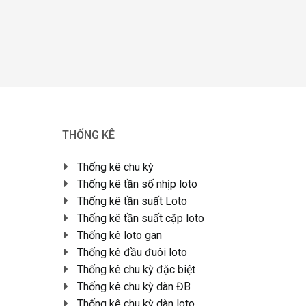
THỐNG KÊ
Thống kê chu kỳ
Thống kê tần số nhịp loto
Thống kê tần suất Loto
Thống kê tần suất cặp loto
Thống kê loto gan
Thống kê đầu đuôi loto
Thống kê chu kỳ đặc biệt
Thống kê chu kỳ dàn ĐB
Thống kê chu kỳ dàn loto