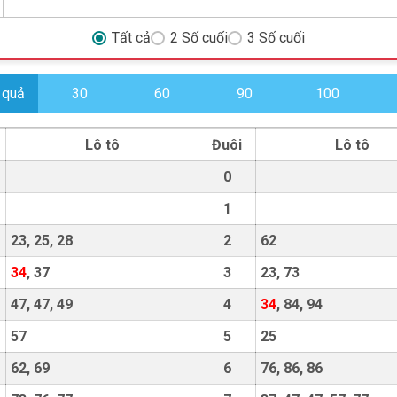
Tất cả
2 Số cuối
3 Số cuối
 quả
30
60
90
100
Lô tô
Đuôi
Lô tô
0
1
23, 25, 28
2
62
34
, 37
3
23, 73
47, 47, 49
4
34
, 84, 94
57
5
25
62, 69
6
76, 86, 86