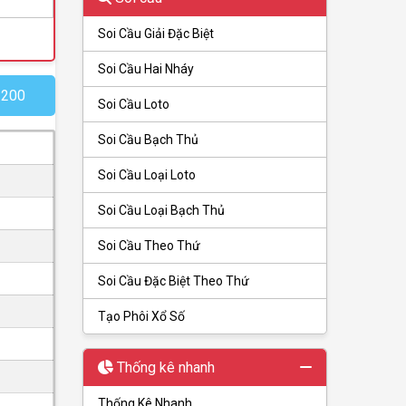
Soi Cầu Giải Đặc Biệt
Soi Cầu Hai Nháy
200
Soi Cầu Loto
Soi Cầu Bạch Thủ
Soi Cầu Loại Loto
Soi Cầu Loại Bạch Thủ
Soi Cầu Theo Thứ
Soi Cầu Đặc Biệt Theo Thứ
Tạo Phôi Xổ Số
Thống kê nhanh
Thống Kê Nhanh