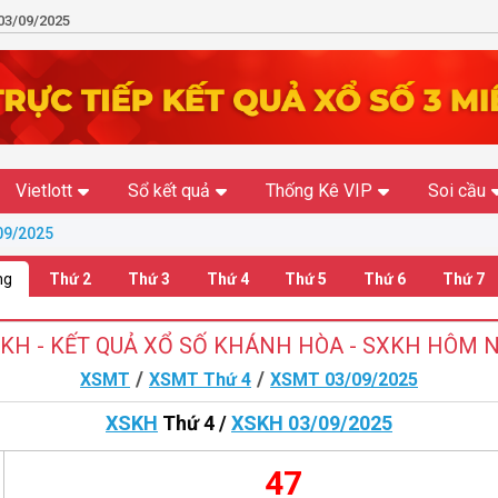
03/09/2025
Vietlott
Sổ kết quả
Thống Kê VIP
Soi cầu
09/2025
ng
Thứ 2
Thứ 3
Thứ 4
Thứ 5
Thứ 6
Thứ 7
KH - KẾT QUẢ XỔ SỐ KHÁNH HÒA - SXKH HÔM 
/
/
XSMT
XSMT Thứ 4
XSMT 03/09/2025
XSKH
Thứ 4 /
XSKH 03/09/2025
47