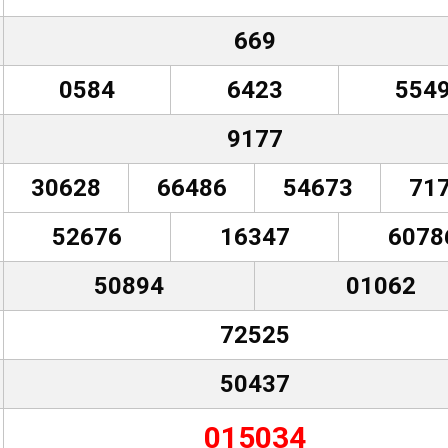
669
0584
6423
554
9177
30628
66486
54673
71
52676
16347
6078
50894
01062
72525
50437
015034