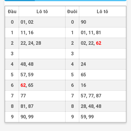
Đầu
Lô tô
Đuôi
Lô tô
0
01, 02
0
90
1
11, 16
1
01, 11, 81
2
22, 24, 28
2
02, 22,
62
3
3
4
48, 48
4
24
5
57, 59
5
65
6
62
, 65
6
16
7
77
7
57, 77, 87
8
81, 87
8
28, 48, 48
9
90, 99
9
59, 99