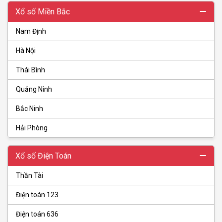
Xổ số Miền Bắc
Nam Định
Hà Nội
Thái Bình
Quảng Ninh
Bắc Ninh
Hải Phòng
Xổ số Điện Toán
Thần Tài
Điện toán 123
Điện toán 636