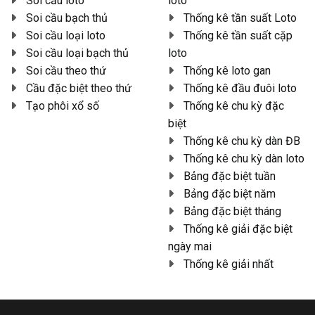
Soi cầu loto
loto
Soi cầu bạch thủ
Thống kê tần suất Loto
Soi cầu loại loto
Thống kê tần suất cặp
Soi cầu loại bạch thủ
loto
Soi cầu theo thứ
Thống kê loto gan
Cầu đặc biệt theo thứ
Thống kê đầu đuôi loto
Tạo phôi xổ số
Thống kê chu kỳ đặc
biệt
Thống kê chu kỳ dàn ĐB
Thống kê chu kỳ dàn loto
Bảng đặc biệt tuần
Bảng đặc biệt năm
Bảng đặc biệt tháng
Thống kê giải đặc biệt
ngày mai
Thống kê giải nhất