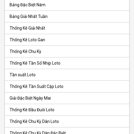
Bảng Đặc Biệt Năm
Bảng Giải Nhất Tuần
Thống Kê Giải Nhất
Thống Kê Loto Gan
Thống Kê Chu Kỳ
Thống Kê Tần Số Nhịp Loto
Tần suất Loto
Thống Kê Tần Suất Cặp Loto
Giải Đặc Biệt Ngày Mai
Thống Kê Đầu Đuôi Loto
Thống Kê Chu Kỳ Dàn Loto
Thống Kê Chu Kỳ Dàn Đặc Biệt