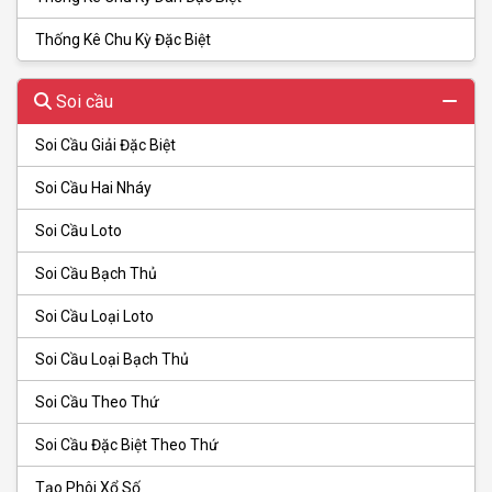
Thống Kê Chu Kỳ Đặc Biệt
Soi cầu
Soi Cầu Giải Đặc Biệt
Soi Cầu Hai Nháy
Soi Cầu Loto
Soi Cầu Bạch Thủ
Soi Cầu Loại Loto
Soi Cầu Loại Bạch Thủ
Soi Cầu Theo Thứ
Soi Cầu Đặc Biệt Theo Thứ
Tạo Phôi Xổ Số