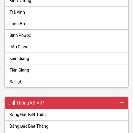
Bình Dương
Trà Vinh
Long An
Bình Phước
Hậu Giang
Kiên Giang
Tiền Giang
Đà Lạt
Thống kê VIP
Bảng Đặc Biệt Tuần
Bảng Đặc Biệt Tháng