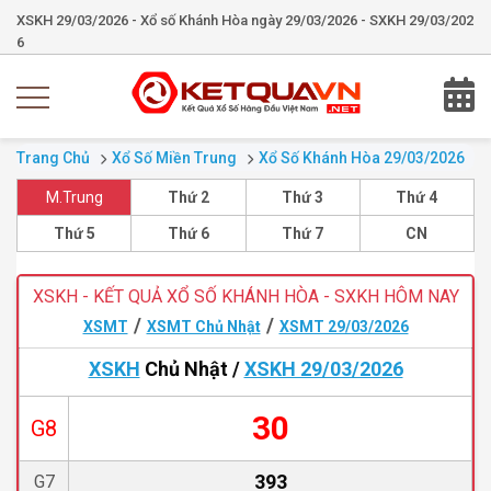
XSKH 29/03/2026 - Xổ số Khánh Hòa ngày 29/03/2026 - SXKH 29/03/202
6
Trang Chủ
Xổ Số Miền Trung
Xổ Số Khánh Hòa 29/03/2026
M.Trung
Thứ 2
Thứ 3
Thứ 4
Thứ 5
Thứ 6
Thứ 7
CN
XSKH - KẾT QUẢ XỔ SỐ KHÁNH HÒA - SXKH HÔM NAY
/
/
XSMT
XSMT Chủ Nhật
XSMT 29/03/2026
XSKH
Chủ Nhật /
XSKH 29/03/2026
30
G8
393
G7