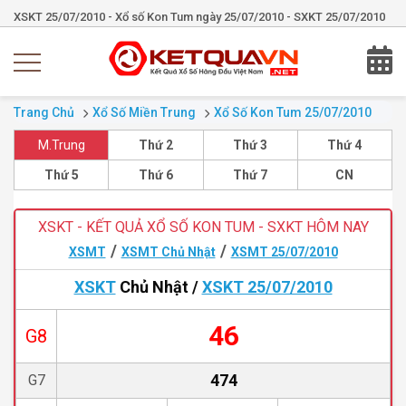
XSKT 25/07/2010 - Xổ số Kon Tum ngày 25/07/2010 - SXKT 25/07/2010
Trang Chủ
Xổ Số Miền Trung
Xổ Số Kon Tum 25/07/2010
M.Trung
Thứ 2
Thứ 3
Thứ 4
Thứ 5
Thứ 6
Thứ 7
CN
XSKT - KẾT QUẢ XỔ SỐ KON TUM - SXKT HÔM NAY
/
/
XSMT
XSMT Chủ Nhật
XSMT 25/07/2010
XSKT
Chủ Nhật /
XSKT 25/07/2010
46
G8
474
G7