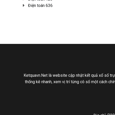
Điện toán 636
Ketquavn.Net là website cập nhật kết quả xổ số trực
thống kê nhanh, xem vị trí từng cô số một cách chí