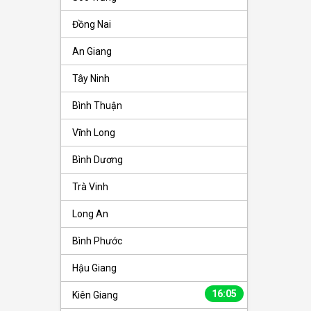
Đồng Nai
An Giang
Tây Ninh
Bình Thuận
Vĩnh Long
Bình Dương
Trà Vinh
Long An
Bình Phước
Hậu Giang
16:05
Kiên Giang