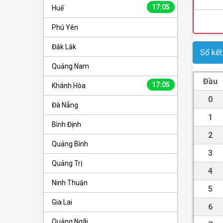
17:05
Huế
Phú Yên
Đắk Lắk
Sổ kết
Quảng Nam
Đầu
17:05
Khánh Hòa
0
Đà Nẵng
1
Bình Định
2
Quảng Bình
3
Quảng Trị
4
Ninh Thuận
5
Gia Lai
6
Quảng Ngãi