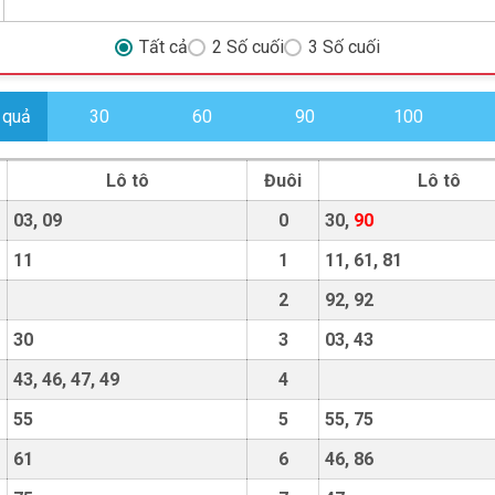
Tất cả
2 Số cuối
3 Số cuối
 quả
30
60
90
100
Lô tô
Đuôi
Lô tô
03, 09
0
30,
90
11
1
11, 61, 81
2
92, 92
30
3
03, 43
43, 46, 47, 49
4
55
5
55, 75
61
6
46, 86