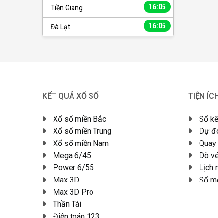
16:05
Tiền Giang
16:05
Đà Lạt
KẾT QUẢ XỔ SỐ
TIỆN ÍC
Xổ số miền Bắc
Sổ kế
Xổ số miền Trung
Dự đ
Xổ số miền Nam
Quay 
Mega 6/45
Dò v
Power 6/55
Lịch 
Max 3D
Sổ m
Max 3D Pro
Thần Tài
Điện toán 123