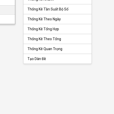
Thống Kê Tần Suất Bộ Số
Thống Kê Theo Ngày
Thống Kê Tổng Hợp
Thống Kê Theo Tổng
Thống Kê Quan Trọng
Tạo Dàn Đề