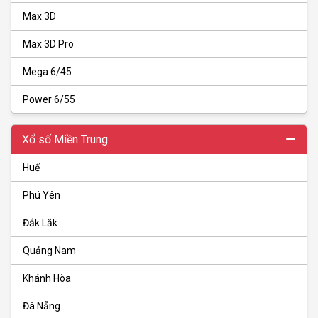
Max 3D
Max 3D Pro
Mega 6/45
Power 6/55
Xổ số Miền Trung
Huế
Phú Yên
Đắk Lắk
Quảng Nam
Khánh Hòa
Đà Nẵng