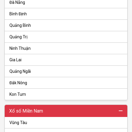
Đà Nẵng
Bình Định
Quảng Bình
Quảng Trị
Ninh Thuận
Gia Lai
Quảng Ngãi
Đắk Nông
Kon Tum
Xổ số Miền Nam
Vũng Tàu