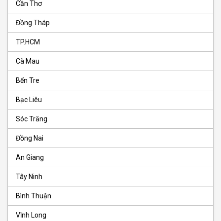
Cần Thơ
Đồng Tháp
TP.HCM
Cà Mau
Bến Tre
Bạc Liêu
Sóc Trăng
Đồng Nai
An Giang
Tây Ninh
Bình Thuận
Vĩnh Long