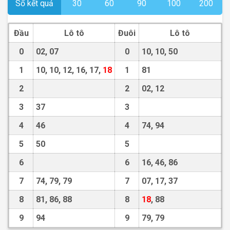
Sổ kết quả
30
60
90
100
200
Đầu
Lô tô
Đuôi
Lô tô
0
02, 07
0
10, 10, 50
1
10, 10, 12, 16, 17,
18
1
81
2
2
02, 12
3
37
3
4
46
4
74, 94
5
50
5
6
6
16, 46, 86
7
74, 79, 79
7
07, 17, 37
8
81, 86, 88
8
18
, 88
9
94
9
79, 79