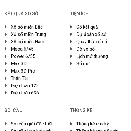
KẾT QUẢ XỔ SỐ
TIỆN ÍCH
Xổ số miền Bắc
Sổ kết quả
Xổ số miền Trung
Dự đoán xổ số
Xổ số miền Nam
Quay thử xổ số
Mega 6/45
Dò vé số
Power 6/55
Lịch mở thưởng
Max 3D
Sổ mơ
Max 3D Pro
Thần Tài
Điện toán 123
Điện toán 636
SOI CẦU
THỐNG KÊ
Soi cầu giải đặc biệt
Thống kê chu kỳ