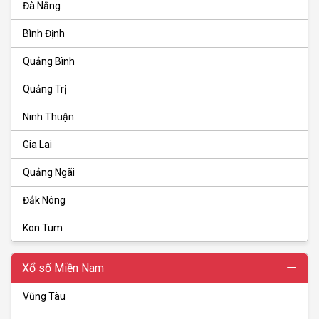
Đà Nẵng
Bình Định
Quảng Bình
Quảng Trị
Ninh Thuận
Gia Lai
Quảng Ngãi
Đắk Nông
Kon Tum
Xổ số Miền Nam
Vũng Tàu