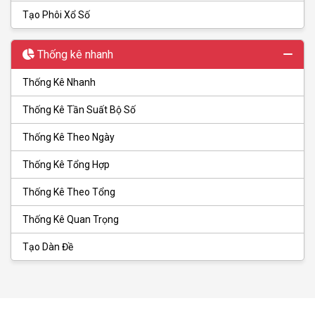
Tạo Phôi Xổ Số
Thống kê nhanh
Thống Kê Nhanh
Thống Kê Tần Suất Bộ Số
Thống Kê Theo Ngày
Thống Kê Tổng Hợp
Thống Kê Theo Tổng
Thống Kê Quan Trọng
Tạo Dàn Đề