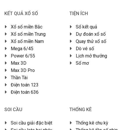
KẾT QUẢ XỔ SỐ
TIỆN ÍCH
Xổ số miền Bắc
Sổ kết quả
Xổ số miền Trung
Dự đoán xổ số
Xổ số miền Nam
Quay thử xổ số
Mega 6/45
Dò vé số
Power 6/55
Lịch mở thưởng
Max 3D
Sổ mơ
Max 3D Pro
Thần Tài
Điện toán 123
Điện toán 636
SOI CẦU
THỐNG KÊ
Soi cầu giải đặc biệt
Thống kê chu kỳ