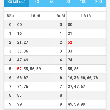
Sổ kết quả
30
60
90
100
200
Đầu
Lô tô
Đuôi
Lô tô
0
00
0
00
1
16
1
21
2
21, 27
2
52
3
33, 36
3
33
4
47, 49
4
74
5
52
, 55, 56, 59
5
55, 85
6
66, 67
6
16, 36, 56, 66, 76
7
74, 76
7
27, 47, 67
8
85
8
9
99
9
49, 59, 99