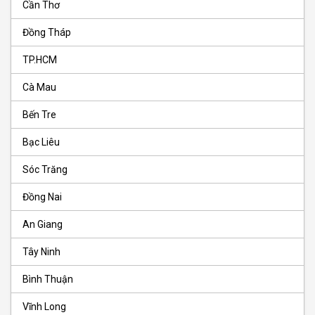
Cần Thơ
Đồng Tháp
TP.HCM
Cà Mau
Bến Tre
Bạc Liêu
Sóc Trăng
Đồng Nai
An Giang
Tây Ninh
Bình Thuận
Vĩnh Long